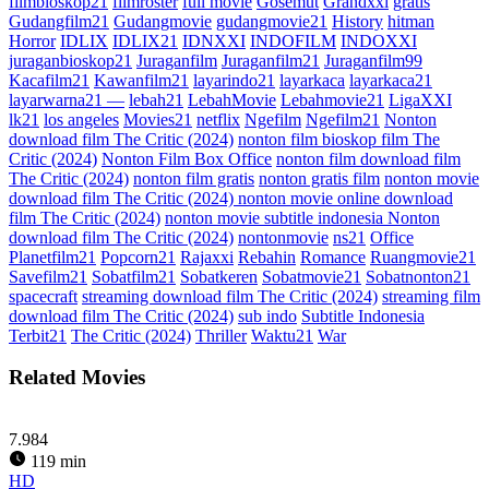
filmbioskop21
filmroster
full movie
Gosemut
Grandxxi
gratis
Gudangfilm21
Gudangmovie
gudangmovie21
History
hitman
Horror
IDLIX
IDLIX21
IDNXXI
INDOFILM
INDOXXI
juraganbioskop21
Juraganfilm
Juraganfilm21
Juraganfilm99
Kacafilm21
Kawanfilm21
layarindo21
layarkaca
layarkaca21
layarwarna21 —
lebah21
LebahMovie
Lebahmovie21
LigaXXI
lk21
los angeles
Movies21
netflix
Ngefilm
Ngefilm21
Nonton
download film The Critic (2024)
nonton film bioskop film The
Critic (2024)
Nonton Film Box Office
nonton film download film
The Critic (2024)
nonton film gratis
nonton gratis film
nonton movie
download film The Critic (2024) nonton movie online download
film The Critic (2024)
nonton movie subtitle indonesia Nonton
download film The Critic (2024)
nontonmovie
ns21
Office
Planetfilm21
Popcorn21
Rajaxxi
Rebahin
Romance
Ruangmovie21
Savefilm21
Sobatfilm21
Sobatkeren
Sobatmovie21
Sobatnonton21
spacecraft
streaming download film The Critic (2024)
streaming film
download film The Critic (2024)
sub indo
Subtitle Indonesia
Terbit21
The Critic (2024)
Thriller
Waktu21
War
Related Movies
7.984
119 min
HD