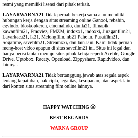
resmi yang memiliki lisensi dari pihak terkait.
LAYARWARNA21
Tidak pernah bekerja sama atau memiliki
hubungan kerja dengan situs streaming online Ganool, rebahin,
cgvindo, bioskopkeren, cinemaindo, dunia21, filmapik,
kawanfilm21, Fmoviez, FMZM, indoxx1, indoxxi, Juraganfilm21,
Layarkaca21, lk21, Melongfilm, nb21,Pahe in, Pusatfilm21,
Sogafime, savefilm21, Streamxxi, dan lain-lain. Kami tidak pernah
meng-host video apapun di situs savefilm21 ini. Situs ini legal dan
hanya berisi tautan menuju situs pihak ketiga seperti Acefile, Google
Drive, Uptobox, Racaty, Openload, Zippyshare, Rapidvideo, dan
lainnya.
LAYARWARNA21
Tidak bertanggung jawab atas segala aspek
tentang kepatuhan, hak cipta, legalitas, kesopanan, atau aspek lain
dari konten situs streaming film online lainnya.
HAPPY WATCHING 🙂
BEST REGARDS
WARNA GROUP