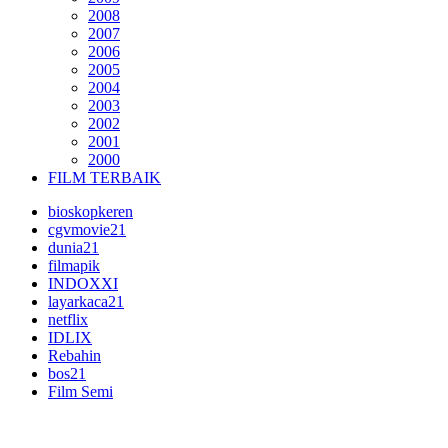
2008
2007
2006
2005
2004
2003
2002
2001
2000
FILM TERBAIK
bioskopkeren
cgvmovie21
dunia21
filmapik
INDOXXI
layarkaca21
netflix
IDLIX
Rebahin
bos21
Film Semi