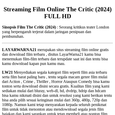
Streaming Film Online The Critic (2024)
FULL HD
Sinopsis Film The Critic (2024)
: Seorang kritikus teater London
yang berpengaruh terjerat dalam jaringan penipuan dan
pembunuhan.
LAYARWARNA21
merupakan situs streaming film online gratis
dan download film terbaru , disitus LayarWarna21 kamu bisa
menemukan film-film terbaru dan terupdate saat ini dan tentu bisa
kamu download kapan pun kamu mau.
LW21
Menyediakan segala kategori film seperti film asia terbaru
serta film barat paling baru , tentu segala macam genre film mulai
dari Action , Crime , Thriller , Horror Ataupun Comedy bisa kamu
tonton serta download disini secara gratis. Kualitas film yang kami
sediakan mulai dari bluray, web-dl, hd, dvdrip, hdrip dan hdcam
bisa kamu nikmati disini dan untuk resolusi yang kami berikan tentu
bisa anda pilih sesuai keinginan mulai dari 360p, 480p, 720p dan
1080p. Namun kami tetap menyarakan kepada seluruh penikmat
film untuk tidak menonton atau mendownload segala jenis film
bajakan dan kami sarankan untuk tetap membeli atau nonton film