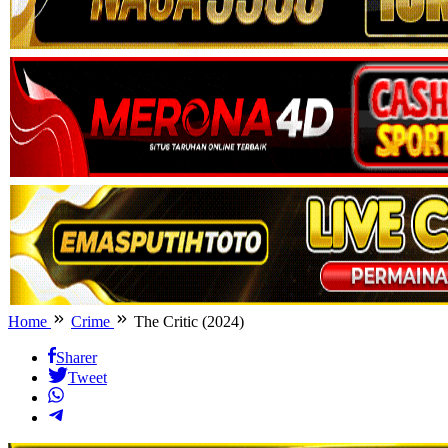
Home
Crime
The Critic (2024)
Sharer
Tweet