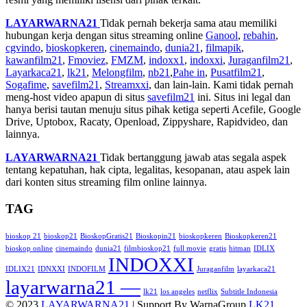
LAYARWARNA21
Tidak pernah bekerja sama atau memiliki
hubungan kerja dengan situs streaming online
Ganool
,
rebahin
,
cgvindo
,
bioskopkeren
,
cinemaindo
,
dunia21
,
filmapik
,
kawanfilm21
,
Fmoviez
,
FMZM
,
indoxx1
,
indoxxi
,
Juraganfilm21
,
Layarkaca21
,
lk21
,
Melongfilm
,
nb21
,
Pahe in
,
Pusatfilm21
,
Sogafime
,
savefilm21
,
Streamxxi
, dan lain-lain. Kami tidak pernah
meng-host video apapun di situs
savefilm21
ini. Situs ini legal dan
hanya berisi tautan menuju situs pihak ketiga seperti Acefile, Google
Drive, Uptobox, Racaty, Openload, Zippyshare, Rapidvideo, dan
lainnya.
LAYARWARNA21
Tidak bertanggung jawab atas segala aspek
tentang kepatuhan, hak cipta, legalitas, kesopanan, atau aspek lain
dari konten situs streaming film online lainnya.
TAG
bioskop 21
bioskop21
BioskopGratis21
Bioskopin21
bioskopkeren
Bioskopkeren21
bioskop online
cinemaindo
dunia21
filmbioskop21
full movie
gratis
hitman
IDLIX
INDOXXI
IDLIX21
IDNXXI
INDOFILM
Juraganfilm
layarkaca21
layarwarna21 —
lk21
los angeles
netflix
Subtitle Indonesia
© 2023
LAYARWARNA21
| Support By WarnaGroup
LK21