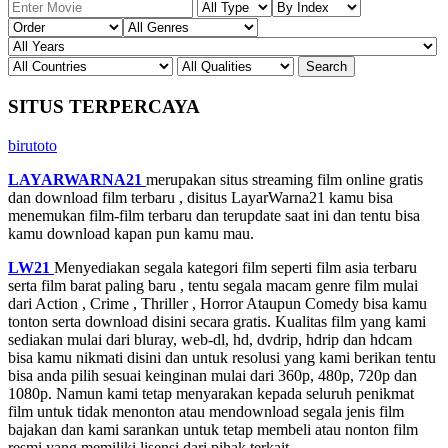
SITUS TERPERCAYA
birutoto
LAYARWARNA21
merupakan situs streaming film online gratis
dan download film terbaru , disitus LayarWarna21 kamu bisa
menemukan film-film terbaru dan terupdate saat ini dan tentu bisa
kamu download kapan pun kamu mau.
LW21
Menyediakan segala kategori film seperti film asia terbaru
serta film barat paling baru , tentu segala macam genre film mulai
dari Action , Crime , Thriller , Horror Ataupun Comedy bisa kamu
tonton serta download disini secara gratis. Kualitas film yang kami
sediakan mulai dari bluray, web-dl, hd, dvdrip, hdrip dan hdcam
bisa kamu nikmati disini dan untuk resolusi yang kami berikan tentu
bisa anda pilih sesuai keinginan mulai dari 360p, 480p, 720p dan
1080p. Namun kami tetap menyarakan kepada seluruh penikmat
film untuk tidak menonton atau mendownload segala jenis film
bajakan dan kami sarankan untuk tetap membeli atau nonton film
resmi yang memiliki lisensi dari pihak terkait.