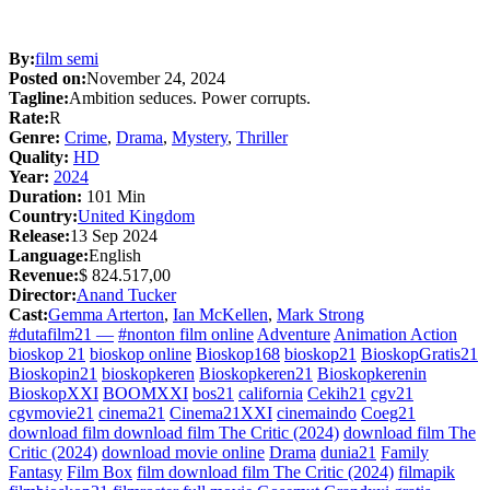
By:
film semi
Posted on:
November 24, 2024
Tagline:
Ambition seduces. Power corrupts.
Rate:
R
Genre:
Crime
,
Drama
,
Mystery
,
Thriller
Quality:
HD
Year:
2024
Duration:
101 Min
Country:
United Kingdom
Release:
13 Sep 2024
Language:
English
Revenue:
$ 824.517,00
Director:
Anand Tucker
Cast:
Gemma Arterton
,
Ian McKellen
,
Mark Strong
#dutafilm21 —
#nonton film online
Adventure
Animation Action
bioskop 21
bioskop online
Bioskop168
bioskop21
BioskopGratis21
Bioskopin21
bioskopkeren
Bioskopkeren21
Bioskopkerenin
BioskopXXI
BOOMXXI
bos21
california
Cekih21
cgv21
cgvmovie21
cinema21
Cinema21XXI
cinemaindo
Coeg21
download film download film The Critic (2024)
download film The
Critic (2024)
download movie online
Drama
dunia21
Family
Fantasy
Film Box
film download film The Critic (2024)
filmapik