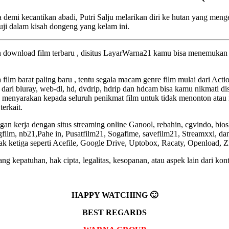
nya demi kecantikan abadi, Putri Salju melarikan diri ke hutan yang 
ji dalam kisah dongeng yang kelam ini.
an download film terbaru , disitus LayarWarna21 kamu bisa menemukan f
a film barat paling baru , tentu segala macam genre film mulai dari Act
 dari bluray, web-dl, hd, dvdrip, hdrip dan hdcam bisa kamu nikmati dis
 menyarakan kepada seluruh penikmat film untuk tidak menonton atau 
terkait.
an kerja dengan situs streaming online Ganool, rebahin, cgvindo, bio
lm, nb21,Pahe in, Pusatfilm21, Sogafime, savefilm21, Streamxxi, dan 
pihak ketiga seperti Acefile, Google Drive, Uptobox, Racaty, Openload, 
g kepatuhan, hak cipta, legalitas, kesopanan, atau aspek lain dari kont
HAPPY WATCHING 🙂
BEST REGARDS