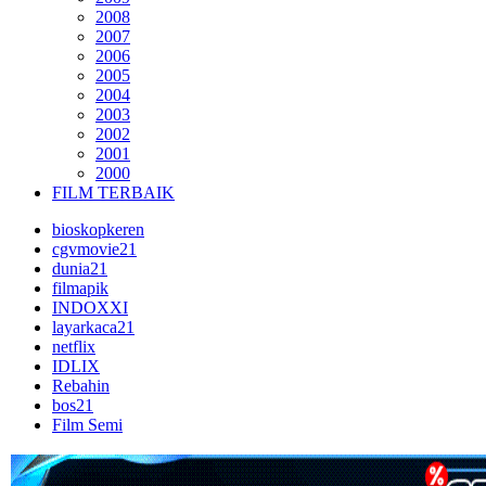
2008
2007
2006
2005
2004
2003
2002
2001
2000
FILM TERBAIK
bioskopkeren
cgvmovie21
dunia21
filmapik
INDOXXI
layarkaca21
netflix
IDLIX
Rebahin
bos21
Film Semi