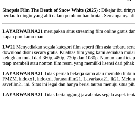
Sinopsis Film The Death of Snow White (2025)
: Dikejar ibu tiri
berdarah dingin yang ahli dalam pembunuhan brutal. Semangatnya diu
LAYARWARNA21
merupakan situs streaming film online gratis d
kapan pun kamu mau.
LW21
Menyediakan segala kategori film seperti film asia terbaru sert
download disini secara gratis. Kualitas film yang kami sediakan mulai
keinginan mulai dari 360p, 480p, 720p dan 1080p. Namun kami tetap
tetap membeli atau nonton film resmi yang memiliki lisensi dari pihak 
LAYARWARNA21
Tidak pernah bekerja sama atau memiliki hubung
FMZM, indoxx1, indoxxi, Juraganfilm21, Layarkaca21, lk21, Melongfi
savefilm21 ini. Situs ini legal dan hanya berisi tautan menuju situs 
LAYARWARNA21
Tidak bertanggung jawab atas segala aspek tentan