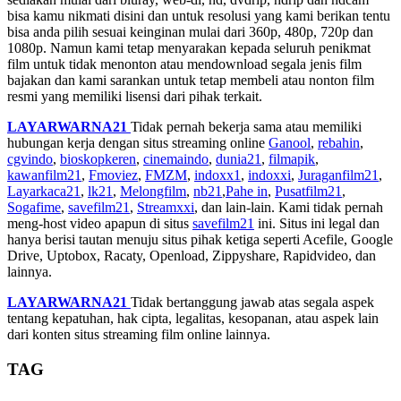
bisa kamu nikmati disini dan untuk resolusi yang kami berikan tentu
bisa anda pilih sesuai keinginan mulai dari 360p, 480p, 720p dan
1080p. Namun kami tetap menyarakan kepada seluruh penikmat
film untuk tidak menonton atau mendownload segala jenis film
bajakan dan kami sarankan untuk tetap membeli atau nonton film
resmi yang memiliki lisensi dari pihak terkait.
LAYARWARNA21
Tidak pernah bekerja sama atau memiliki
hubungan kerja dengan situs streaming online
Ganool
,
rebahin
,
cgvindo
,
bioskopkeren
,
cinemaindo
,
dunia21
,
filmapik
,
kawanfilm21
,
Fmoviez
,
FMZM
,
indoxx1
,
indoxxi
,
Juraganfilm21
,
Layarkaca21
,
lk21
,
Melongfilm
,
nb21
,
Pahe in
,
Pusatfilm21
,
Sogafime
,
savefilm21
,
Streamxxi
, dan lain-lain. Kami tidak pernah
meng-host video apapun di situs
savefilm21
ini. Situs ini legal dan
hanya berisi tautan menuju situs pihak ketiga seperti Acefile, Google
Drive, Uptobox, Racaty, Openload, Zippyshare, Rapidvideo, dan
lainnya.
LAYARWARNA21
Tidak bertanggung jawab atas segala aspek
tentang kepatuhan, hak cipta, legalitas, kesopanan, atau aspek lain
dari konten situs streaming film online lainnya.
TAG