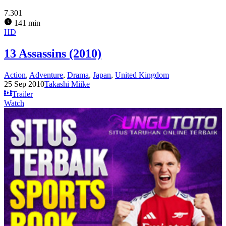
7.301
141 min
HD
13 Assassins (2010)
Action
,
Adventure
,
Drama
,
Japan
,
United Kingdom
25 Sep 2010
Takashi Miike
Trailer
Watch