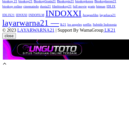
bioskop 21
bioskop21
BioskopGratis21
Bioskopin21
bioskopkeren
Bioskopkeren21
bioskop online
cinemaindo
dunia21
filmbioskop21
full movie
gratis
hitman
IDLIX
INDOXXI
IDLIX21
IDNXXI
INDOFILM
Juraganfilm
layarkaca21
layarwarna21 —
lk21
los angeles
netflix
Subtitle Indonesia
© 2023
LAYARWARNA21
| Support By WarnaGroup
LK21
close