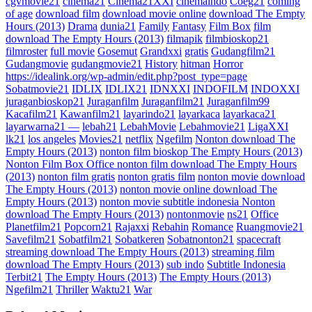
cgvmovie21
cinema21
Cinema21XXI
cinemaindo
Coeg21
coming
of age
download film
download movie online
download The Empty
Hours (2013)
Drama
dunia21
Family
Fantasy
Film Box
film
download The Empty Hours (2013)
filmapik
filmbioskop21
filmroster
full movie
Gosemut
Grandxxi
gratis
Gudangfilm21
Gudangmovie
gudangmovie21
History
hitman
Horror
https://idealink.org/wp-admin/edit.php?post_type=page
Sobatmovie21
IDLIX
IDLIX21
IDNXXI
INDOFILM
INDOXXI
juraganbioskop21
Juraganfilm
Juraganfilm21
Juraganfilm99
Kacafilm21
Kawanfilm21
layarindo21
layarkaca
layarkaca21
layarwarna21 —
lebah21
LebahMovie
Lebahmovie21
LigaXXI
lk21
los angeles
Movies21
netflix
Ngefilm
Nonton download The
Empty Hours (2013)
nonton film bioskop The Empty Hours (2013)
Nonton Film Box Office nonton film download The Empty Hours
(2013)
nonton film gratis
nonton gratis film
nonton movie download
The Empty Hours (2013)
nonton movie online download The
Empty Hours (2013)
nonton movie subtitle indonesia Nonton
download The Empty Hours (2013)
nontonmovie
ns21
Office
Planetfilm21
Popcorn21
Rajaxxi
Rebahin
Romance
Ruangmovie21
Savefilm21
Sobatfilm21
Sobatkeren
Sobatnonton21
spacecraft
streaming download The Empty Hours (2013)
streaming film
download The Empty Hours (2013)
sub indo
Subtitle Indonesia
Terbit21
The Empty Hours (2013)
The Empty Hours (2013)
Ngefilm21
Thriller
Waktu21
War