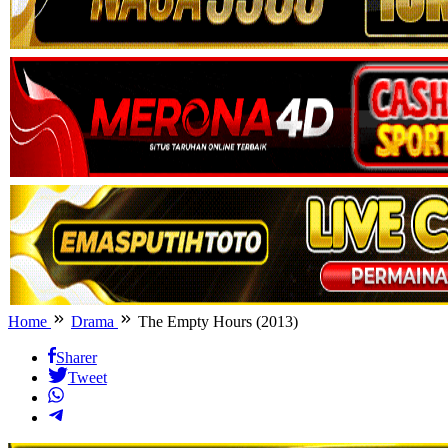
Home
Drama
The Empty Hours (2013)
Sharer
Tweet