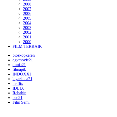
2008
2007
2006
2005
2004
2003
2002
2001
2000
FILM TERBAIK
bioskopkeren
cgvmovie21
dunia21
filmapik
INDOXXI
layarkaca21
netflix
IDLIX
Rebahin
bos21
Film Semi