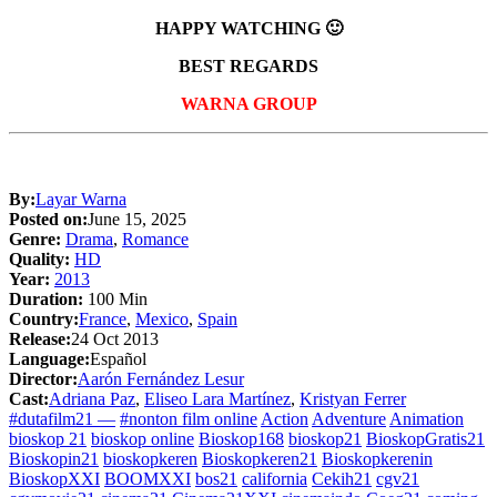
HAPPY WATCHING 🙂
BEST REGARDS
WARNA GROUP
By:
Layar Warna
Posted on:
June 15, 2025
Genre:
Drama
,
Romance
Quality:
HD
Year:
2013
Duration:
100 Min
Country:
France
,
Mexico
,
Spain
Release:
24 Oct 2013
Language:
Español
Director:
Aarón Fernández Lesur
Cast:
Adriana Paz
,
Eliseo Lara Martínez
,
Kristyan Ferrer
#dutafilm21 —
#nonton film online
Action
Adventure
Animation
bioskop 21
bioskop online
Bioskop168
bioskop21
BioskopGratis21
Bioskopin21
bioskopkeren
Bioskopkeren21
Bioskopkerenin
BioskopXXI
BOOMXXI
bos21
california
Cekih21
cgv21