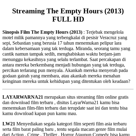
Streaming The Empty Hours (2013)
FULL HD
Sinopsis Film The Empty Hours (2013)
: Terjebak mengelola
motel milik pamannya yang terbengkalai di pesisir Veracruz yang
sepi, Sebastian yang berusia 17 tahun menemukan pelipur lara
dalam kebersamaan yang tak terduga. Miranda, seorang tamu yang
cantik namun tampak sedih, menghabiskan waktu berjam-jam
menunggu kekasihnya yang selalu terlambat. Saat percakapan di
antara mereka berkembang menjadi hubungan yang tak terduga,
percikan terlarang pun menyala. Akankah mereka menyerah pada
godaan gairah yang membara, atau akankah mereka menahan
keinginan mereka untuk kehidupan yang ditentukan oleh keadaan?
LAYARWARNA21
merupakan situs streaming film online gratis
dan download film terbaru , disitus LayarWarna21 kamu bisa
menemukan film-film terbaru dan terupdate saat ini dan tentu bisa
kamu download kapan pun kamu mau.
LW21
Menyediakan segala kategori film seperti film asia terbaru
serta film barat paling baru , tentu segala macam genre film mulai
dari Action , Crime , Thriller , Horror Ataupun Comedy bisa kamu