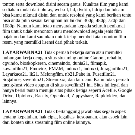
tonton serta download disini secara gratis. Kualitas film yang kami
sediakan mulai dari bluray, web-dl, hd, dvdrip, hdrip dan hdcam
bisa kamu nikmati disini dan untuk resolusi yang kami berikan tentu
bisa anda pilih sesuai keinginan mulai dari 360p, 480p, 720p dan
1080p. Namun kami tetap menyarakan kepada seluruh penikmat
film untuk tidak menonton atau mendownload segala jenis film
bajakan dan kami sarankan untuk tetap membeli atau nonton film
resmi yang memiliki lisensi dari pihak terkait.
LAYARWARNA21
Tidak pernah bekerja sama atau memiliki
hubungan kerja dengan situs streaming online Ganool, rebahin,
cgvindo, bioskopkeren, cinemaindo, dunia21, filmapik,
kawanfilm21, Fmoviez, FMZM, indoxx1, indoxxi, Juraganfilm21,
Layarkaca21, lk21, Melongfilm, nb21,Pahe in, Pusatfilm21,
Sogafime, savefilm21, Streamxxi, dan lain-lain. Kami tidak pernah
meng-host video apapun di situs savefilm21 ini. Situs ini legal dan
hanya berisi tautan menuju situs pihak ketiga seperti Acefile, Google
Drive, Uptobox, Racaty, Openload, Zippyshare, Rapidvideo, dan
lainnya.
LAYARWARNA21
Tidak bertanggung jawab atas segala aspek
tentang kepatuhan, hak cipta, legalitas, kesopanan, atau aspek lain
dari konten situs streaming film online lainnya.