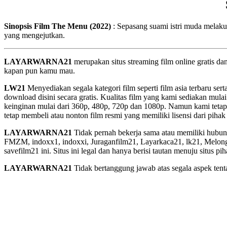
Sinopsis Film The Menu (2022)
: Sepasang suami istri muda melaku
yang mengejutkan.
LAYARWARNA21
merupakan situs streaming film online gratis d
kapan pun kamu mau.
LW21
Menyediakan segala kategori film seperti film asia terbaru sert
download disini secara gratis. Kualitas film yang kami sediakan mulai
keinginan mulai dari 360p, 480p, 720p dan 1080p. Namun kami tetap
tetap membeli atau nonton film resmi yang memiliki lisensi dari pihak 
LAYARWARNA21
Tidak pernah bekerja sama atau memiliki hubung
FMZM, indoxx1, indoxxi, Juraganfilm21, Layarkaca21, lk21, Melongfi
savefilm21 ini. Situs ini legal dan hanya berisi tautan menuju situs 
LAYARWARNA21
Tidak bertanggung jawab atas segala aspek tentan