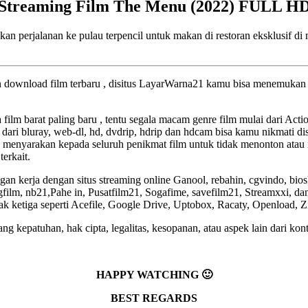
Streaming Film The Menu (2022) FULL H
kan perjalanan ke pulau terpencil untuk makan di restoran eksklusif
an download film terbaru , disitus LayarWarna21 kamu bisa menemukan f
a film barat paling baru , tentu segala macam genre film mulai dari Act
 dari bluray, web-dl, hd, dvdrip, hdrip dan hdcam bisa kamu nikmati dis
 menyarakan kepada seluruh penikmat film untuk tidak menonton atau 
terkait.
an kerja dengan situs streaming online Ganool, rebahin, cgvindo, bio
lm, nb21,Pahe in, Pusatfilm21, Sogafime, savefilm21, Streamxxi, dan 
pihak ketiga seperti Acefile, Google Drive, Uptobox, Racaty, Openload, 
g kepatuhan, hak cipta, legalitas, kesopanan, atau aspek lain dari kont
HAPPY WATCHING 🙂
BEST REGARDS