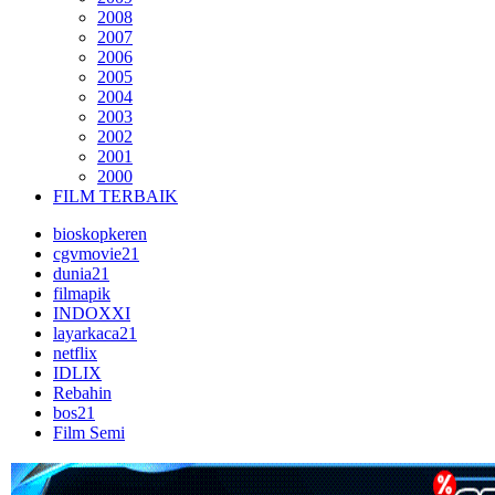
2008
2007
2006
2005
2004
2003
2002
2001
2000
FILM TERBAIK
bioskopkeren
cgvmovie21
dunia21
filmapik
INDOXXI
layarkaca21
netflix
IDLIX
Rebahin
bos21
Film Semi