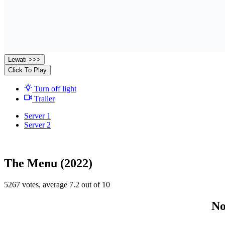
Lewati >>>
Click To Play
Turn off light
Trailer
Server 1
Server 2
The Menu (2022)
5267
votes, average
7.2
out of 10
No