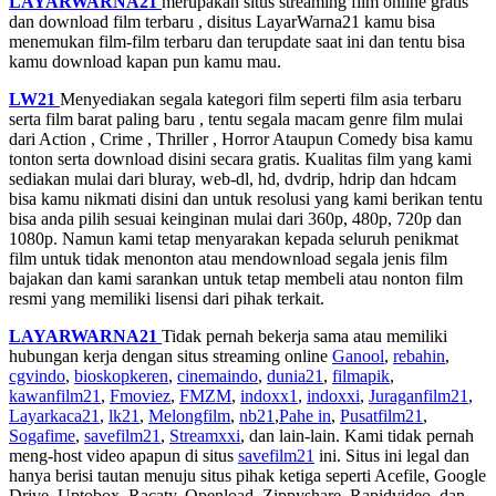
LAYARWARNA21
merupakan situs streaming film online gratis
dan download film terbaru , disitus LayarWarna21 kamu bisa
menemukan film-film terbaru dan terupdate saat ini dan tentu bisa
kamu download kapan pun kamu mau.
LW21
Menyediakan segala kategori film seperti film asia terbaru
serta film barat paling baru , tentu segala macam genre film mulai
dari Action , Crime , Thriller , Horror Ataupun Comedy bisa kamu
tonton serta download disini secara gratis. Kualitas film yang kami
sediakan mulai dari bluray, web-dl, hd, dvdrip, hdrip dan hdcam
bisa kamu nikmati disini dan untuk resolusi yang kami berikan tentu
bisa anda pilih sesuai keinginan mulai dari 360p, 480p, 720p dan
1080p. Namun kami tetap menyarakan kepada seluruh penikmat
film untuk tidak menonton atau mendownload segala jenis film
bajakan dan kami sarankan untuk tetap membeli atau nonton film
resmi yang memiliki lisensi dari pihak terkait.
LAYARWARNA21
Tidak pernah bekerja sama atau memiliki
hubungan kerja dengan situs streaming online
Ganool
,
rebahin
,
cgvindo
,
bioskopkeren
,
cinemaindo
,
dunia21
,
filmapik
,
kawanfilm21
,
Fmoviez
,
FMZM
,
indoxx1
,
indoxxi
,
Juraganfilm21
,
Layarkaca21
,
lk21
,
Melongfilm
,
nb21
,
Pahe in
,
Pusatfilm21
,
Sogafime
,
savefilm21
,
Streamxxi
, dan lain-lain. Kami tidak pernah
meng-host video apapun di situs
savefilm21
ini. Situs ini legal dan
hanya berisi tautan menuju situs pihak ketiga seperti Acefile, Google
Drive, Uptobox, Racaty, Openload, Zippyshare, Rapidvideo, dan