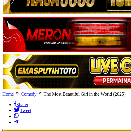
Home
Comedy
The Most Beautiful Girl in the World (2025)
Sharer
Tweet