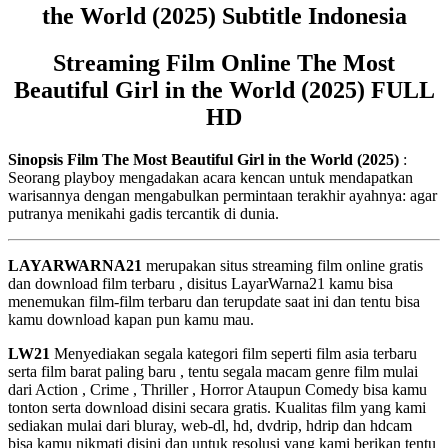
the World (2025) Subtitle Indonesia
Streaming Film Online The Most
Beautiful Girl in the World (2025) FULL
HD
Sinopsis Film The Most Beautiful Girl in the World (2025)
:
Seorang playboy mengadakan acara kencan untuk mendapatkan
warisannya dengan mengabulkan permintaan terakhir ayahnya: agar
putranya menikahi gadis tercantik di dunia.
LAYARWARNA21
merupakan situs streaming film online gratis
dan download film terbaru , disitus LayarWarna21 kamu bisa
menemukan film-film terbaru dan terupdate saat ini dan tentu bisa
kamu download kapan pun kamu mau.
LW21
Menyediakan segala kategori film seperti film asia terbaru
serta film barat paling baru , tentu segala macam genre film mulai
dari Action , Crime , Thriller , Horror Ataupun Comedy bisa kamu
tonton serta download disini secara gratis. Kualitas film yang kami
sediakan mulai dari bluray, web-dl, hd, dvdrip, hdrip dan hdcam
bisa kamu nikmati disini dan untuk resolusi yang kami berikan tentu