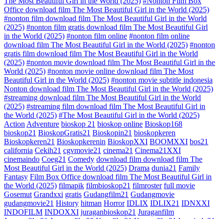
The Most Beautiful Girl in the World (2025)
#Nonton Film Box
Office download film The Most Beautiful Girl in the World (2025)
#nonton film download film The Most Beautiful Girl in the World
(2025)
#nonton film gratis download film The Most Beautiful Girl
in the World (2025)
#nonton film online
#nonton film online
download film The Most Beautiful Girl in the World (2025)
#nonton
gratis film download film The Most Beautiful Girl in the World
(2025)
#nonton movie download film The Most Beautiful Girl in the
World (2025)
#nonton movie online download film The Most
Beautiful Girl in the World (2025)
#nonton movie subtitle indonesia
Nonton download film The Most Beautiful Girl in the World (2025)
#streaming download film The Most Beautiful Girl in the World
(2025)
#streaming film download film The Most Beautiful Girl in
the World (2025)
#The Most Beautiful Girl in the World (2025)
Action
Adventure
bioskop 21
bioskop online
Bioskop168
bioskop21
BioskopGratis21
Bioskopin21
bioskopkeren
Bioskopkeren21
Bioskopkerenin
BioskopXXI
BOOMXXI
bos21
california
Cekih21
cgvmovie21
cinema21
Cinema21XXI
cinemaindo
Coeg21
Comedy
download film download film The
Most Beautiful Girl in the World (2025)
Drama
dunia21
Family
Fantasy
Film Box Office download film The Most Beautiful Girl in
the World (2025)
filmapik
filmbioskop21
filmroster
full movie
Gosemut
Grandxxi
gratis
Gudangfilm21
Gudangmovie
gudangmovie21
History
hitman
Horror
IDLIX
IDLIX21
IDNXXI
INDOFILM
INDOXXI
juraganbioskop21
Juraganfilm