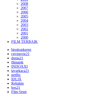
2008
2007
2006
2005
2004
2003
2002
2001
2000
FILM TERBAIK
bioskopkeren
cgvmovie21
dunia21
filmapik
INDOXXI
layarkaca21
netflix
IDLIX
Rebahin
bos21
Film Semi