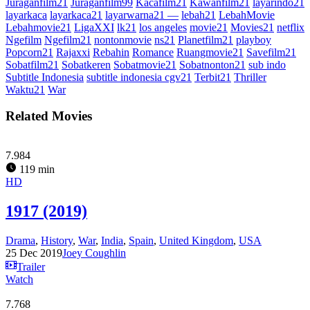
Juraganfilm21
Juraganfilm99
Kacafilm21
Kawanfilm21
layarindo21
layarkaca
layarkaca21
layarwarna21 —
lebah21
LebahMovie
Lebahmovie21
LigaXXI
lk21
los angeles
movie21
Movies21
netflix
Ngefilm
Ngefilm21
nontonmovie
ns21
Planetfilm21
playboy
Popcorn21
Rajaxxi
Rebahin
Romance
Ruangmovie21
Savefilm21
Sobatfilm21
Sobatkeren
Sobatmovie21
Sobatnonton21
sub indo
Subtitle Indonesia
subtitle indonesia cgv21
Terbit21
Thriller
Waktu21
War
Related Movies
7.984
119 min
HD
1917 (2019)
Drama
,
History
,
War
,
India
,
Spain
,
United Kingdom
,
USA
25 Dec 2019
Joey Coughlin
Trailer
Watch
7.768