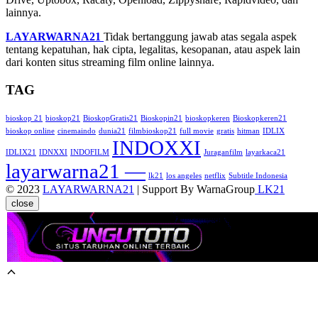
lainnya.
LAYARWARNA21
Tidak bertanggung jawab atas segala aspek
tentang kepatuhan, hak cipta, legalitas, kesopanan, atau aspek lain
dari konten situs streaming film online lainnya.
TAG
bioskop 21
bioskop21
BioskopGratis21
Bioskopin21
bioskopkeren
Bioskopkeren21
bioskop online
cinemaindo
dunia21
filmbioskop21
full movie
gratis
hitman
IDLIX
INDOXXI
IDLIX21
IDNXXI
INDOFILM
Juraganfilm
layarkaca21
layarwarna21 —
lk21
los angeles
netflix
Subtitle Indonesia
© 2023
LAYARWARNA21
| Support By WarnaGroup
LK21
close