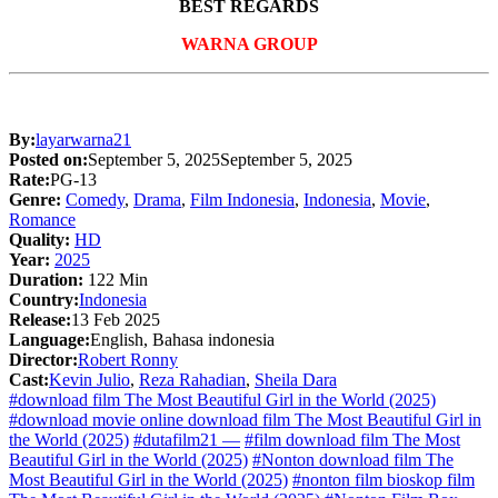
BEST REGARDS
WARNA GROUP
By:
layarwarna21
Posted on:
September 5, 2025
September 5, 2025
Rate:
PG-13
Genre:
Comedy
,
Drama
,
Film Indonesia
,
Indonesia
,
Movie
,
Romance
Quality:
HD
Year:
2025
Duration:
122 Min
Country:
Indonesia
Release:
13 Feb 2025
Language:
English, Bahasa indonesia
Director:
Robert Ronny
Cast:
Kevin Julio
,
Reza Rahadian
,
Sheila Dara
#download film The Most Beautiful Girl in the World (2025)
#download movie online download film The Most Beautiful Girl in
the World (2025)
#dutafilm21 —
#film download film The Most
Beautiful Girl in the World (2025)
#Nonton download film The
Most Beautiful Girl in the World (2025)
#nonton film bioskop film