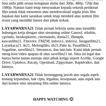
bisa anda pilih sesuai keinginan mulai dari 360p, 480p, 720p dan
1080p. Namun kami tetap menyarakan kepada seluruh penikmat
film untuk tidak menonton atau mendownload segala jenis film
bajakan dan kami sarankan untuk tetap membeli atau nonton film
resmi yang memiliki lisensi dari pihak terkait.
LAYARWARNA21
Tidak pernah bekerja sama atau memiliki
hubungan kerja dengan situs streaming online Ganool, rebahin,
cgvindo, bioskopkeren, cinemaindo, dunia21, filmapik,
kawanfilm21, Fmoviez, FMZM, indoxx1, indoxxi, Juraganfilm21,
Layarkaca21, lk21, Melongfilm, nb21,Pahe in, Pusatfilm21,
Sogafime, savefilm21, Streamxxi, dan lain-lain. Kami tidak pernah
meng-host video apapun di situs savefilm21 ini. Situs ini legal dan
hanya berisi tautan menuju situs pihak ketiga seperti Acefile, Google
Drive, Uptobox, Racaty, Openload, Zippyshare, Rapidvideo, dan
lainnya.
LAYARWARNA21
Tidak bertanggung jawab atas segala aspek
tentang kepatuhan, hak cipta, legalitas, kesopanan, atau aspek lain
dari konten situs streaming film online lainnya.
HAPPY WATCHING 🙂