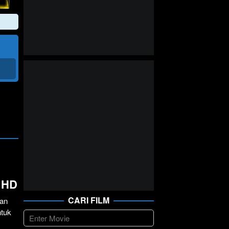
L HD
CARI FILM
kan
tuk