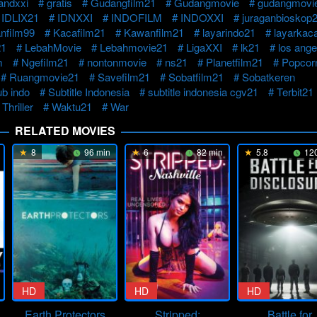
andxxi
gratis
Gudangfilm21
Gudangmovie
gudangmovi
IDLIX21
IDNXXI
INDOFILM
INDOXXI
juraganbioskop
nfilm99
Kacafilm21
Kawanfilm21
layarindo21
layarkac
21
LebahMovie
Lebahmovie21
LigaXXI
lk21
los ange
m
Ngefilm21
nontonmovie
ns21
Planetfilm21
Popcor
Ruangmovie21
Savefilm21
Sobatfilm21
Sobatkeren
ub indo
Subtitle Indonesia
subtitle indonesia cgv21
Terbit21
Thriller
Waktu21
War
RELATED MOVIES
8
96 min
6
82 min
5.8
120
HD
HD
HD
Earth Protectors
Stripped:
Battle for