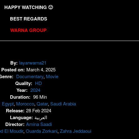
HAPPY WATCHING 🙂
BEST REGARDS
WARNA GROUP
By:
layarwarna21
Posted on:
March 4, 2025
Genre:
Documentary
,
Movie
Quality:
HD
Year:
2024
Duration:
96 Min
:
Egypt
,
Morocco
,
Qatar
,
Saudi Arabia
Release:
28 Feb 2024
Language:
العربية
Director:
Amina Saadi
 El Moudir
,
Ouarda Zorkani
,
Zahra Jeddaoui