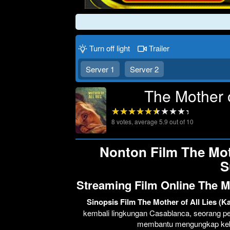
Turn off light
Trailer
Server 1
Server 2
The Mother o
8
votes, average
5.9
out of 10
Nonton Film The Moth
S
Streaming Film Online The M
Sinopsis Film The Mother of All Lies (K
kembali lingkungan Casablanca, seorang 
membantu mengungkap kebo