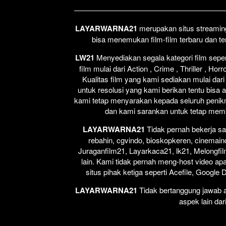
LAYARWARNA21
merupakan situs streaming 
bisa menemukan film-film terbaru dan t
LW21
Menyediakan segala kategori film seperti
film mulai dari Action , Crime , Thriller , H
Kualitas film yang kami sediakan mulai dari
untuk resolusi yang kami berikan tentu bisa 
kami tetap menyarakan kepada seluruh penikm
dan kami sarankan untuk tetap membel
LAYARWARNA21
Tidak pernah bekerja sa
rebahin, cgvindo, bioskopkeren, cinemain
Juraganfilm21, Layarkaca21, lk21, Melongfil
lain. Kami tidak pernah meng-host video apap
situs pihak ketiga seperti Acefile, Google
LAYARWARNA21
Tidak bertanggung jawab at
aspek lain dar