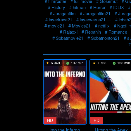
filmroster
full movie
Gosemut
Gr
History
hitman
Horror
IDLIX
Juraganfilm
Juraganfilm21
Juraga
layarkaca21
layarwarna21 —
lebah
movie21
Movies21
netflix
Ngefil
Rajaxxi
Rebahin
Romance
Sobatmovie21
Sobatnonton21
s
6.949
107 min
7.738
138 min
HD
HD
Into the Inferno
Hitting the Apex