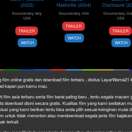
(2023)
Nashville (2024)
Disclosure (2
Documentary
,
Italy
,
Documentary
,
USA
Documentary
,
Dr
USA
USA
6
Marc
TRAILER
4
Anne
12
Blake
Feb
Ostrick
TRAILER
TRAILER
Jun
de
Oct
Cous
2024
WATCH
2023
Carbuccia
2024
WATCH
WATCH
 film online gratis dan download film terbaru , disitus LayarWarna2
load kapan pun kamu mau.
film asia terbaru serta film barat paling baru , tentu segala macam gen
download disini secara gratis. Kualitas film yang kami sediakan mulai
olusi yang kami berikan tentu bisa anda pilih sesuai keinginan mula
lm untuk tidak menonton atau mendownload segala jenis film bajaka
ak terkait.