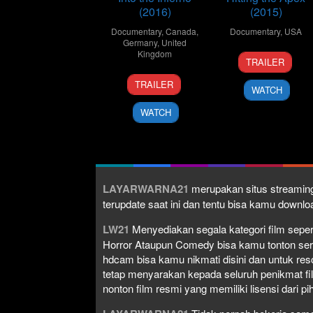
(2016)
(2015)
Documentary
,
Canada
,
Documentary
,
USA
Germany
,
United
Kingdom
2
Mark
TRAILER
Sep
Neale
7
Werner
2015
TRAILER
WATCH
Sep
Herzog
2016
WATCH
LAYARWARNA21
merupakan situs streaming
terupdate saat ini dan tentu bisa kamu down
LW21
Menyediakan segala kategori film seperti 
Horror Ataupun Comedy bisa kamu tonton serta 
hdcam bisa kamu nikmati disini dan untuk res
tetap menyarakan kepada seluruh penikmat fi
nonton film resmi yang memiliki lisensi dari pih