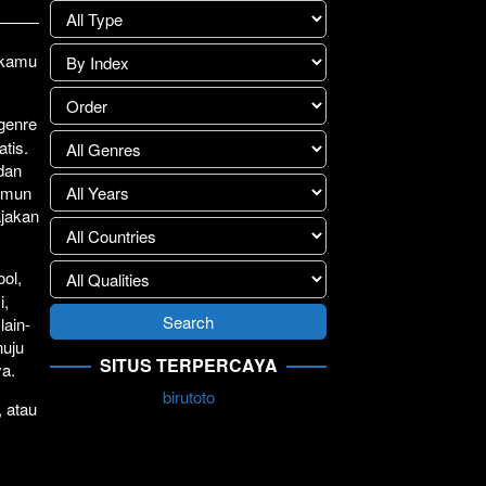
lay
>>
1 kamu
.
 genre
atis.
 dan
Namun
ajakan
ol,
i,
lain-
nuju
SITUS TERPERCAYA
ya.
birutoto
, atau