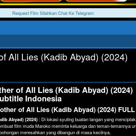
Request Film Silahkan Chat Ke Telegram
f All Lies (Kadib Abyad) (2024)
er of All Lies (Kadib Abyad) (2024)
ubtitle Indonesia
other of All Lies (Kadib Abyad) (2024) FUL
adib Abyad) (2024)
: Di lokasi syuting buatan tangan yang mencipta
pembuat film muda Maroko meminta keluarga dan teman-temannya un
hongan meresahkan yang dibangun di masa kecilnya.