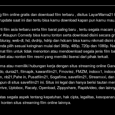
Click To P
Lewati >
film online gratis dan download film terbaru , disitus LayarWarna2
erupdate saat ini dan tentu bisa kamu download kapan pun kamu mau
 film asia terbaru serta film barat paling baru , tentu segala macam
orror Ataupun Comedy bisa kamu tonton serta download disini secara gr
 bluray, web-dl, hd, dvdrip, hdrip dan hdcam bisa kamu nikmati disini
anda pilih sesuai keinginan mulai dari 360p, 480p, 720p dan 1080p. 
at film untuk tidak menonton atau mendownload segala jenis film b
i atau nonton film resmi yang memiliki lisensi dari pihak terkait.
ma atau memiliki hubungan kerja dengan situs streaming online Gano
do, dunia21, filmapik, kawanfilm21, Fmoviez, FMZM, indoxx1, indoxx
m, nb21,Pahe in, Pusatfilm21, Sogafime, savefilm21, Streamxxi, dan 
un di situs savefilm21 ini. Situs ini legal dan hanya berisi tautan me
 Drive, Uptobox, Racaty, Openload, Zippyshare, Rapidvideo, dan lainn
as segala aspek tentang kepatuhan, hak cipta, legalitas, kesopanan
i konten situs streaming film online lainnya.