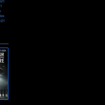
e21
21
a
les
n21
 min