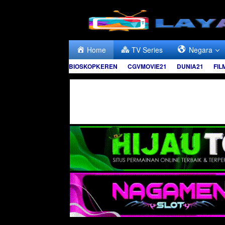
Skip
to
content
Home
TV Series
Negara
BIOSKOPKEREN
CGVMOVIE21
DUNIA21
FIL