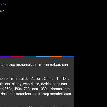
024)
ama
,
ins
1 kamu bisa menemukan film-film terbaru dan
re film mulai dari Action , Crime , Thriller ,
 dari bluray, web-dl, hd, dvdrip, hdrip dan
i dari 360p, 480p, 720p dan 1080p. Namun kami
n dan kami sarankan untuk tetap membeli atau