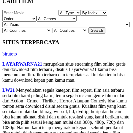
CARI FILM
SITUS TERPERCAYA
birutoto
LAYARWARNA21
merupakan situs streaming film online gratis
dan download film terbaru , disitus LayarWarna21 kamu bisa
menemukan film-film terbaru dan terupdate saat ini dan tentu bisa
kamu download kapan pun kamu mau.
LW21
Menyediakan segala kategori film seperti film asia terbaru
serta film barat paling baru , tentu segala macam genre film mulai
dari Action , Crime , Thriller , Horror Ataupun Comedy bisa kamu
tonton serta download disini secara gratis. Kualitas film yang kami
sediakan mulai dari bluray, web-dl, hd, dvdrip, hdrip dan hdcam
bisa kamu nikmati disini dan untuk resolusi yang kami berikan tentu
bisa anda pilih sesuai keinginan mulai dari 360p, 480p, 720p dan
1080p. Namun kami tetap menyarakan kepada seluruh penikmat
film untuk tidak menonton atau mendownload segala jenis film