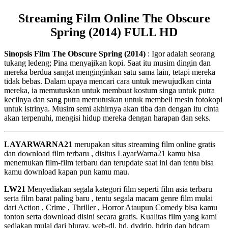
Streaming Film Online The Obscure
Spring (2014) FULL HD
Sinopsis Film The Obscure Spring (2014)
: Igor adalah seorang
tukang ledeng; Pina menyajikan kopi. Saat itu musim dingin dan
mereka berdua sangat menginginkan satu sama lain, tetapi mereka
tidak bebas. Dalam upaya mencari cara untuk mewujudkan cinta
mereka, ia memutuskan untuk membuat kostum singa untuk putra
kecilnya dan sang putra memutuskan untuk membeli mesin fotokopi
untuk istrinya. Musim semi akhirnya akan tiba dan dengan itu cinta
akan terpenuhi, mengisi hidup mereka dengan harapan dan seks.
LAYARWARNA21
merupakan situs streaming film online gratis
dan download film terbaru , disitus LayarWarna21 kamu bisa
menemukan film-film terbaru dan terupdate saat ini dan tentu bisa
kamu download kapan pun kamu mau.
LW21
Menyediakan segala kategori film seperti film asia terbaru
serta film barat paling baru , tentu segala macam genre film mulai
dari Action , Crime , Thriller , Horror Ataupun Comedy bisa kamu
tonton serta download disini secara gratis. Kualitas film yang kami
sediakan mulai dari bluray, web-dl, hd, dvdrip, hdrip dan hdcam