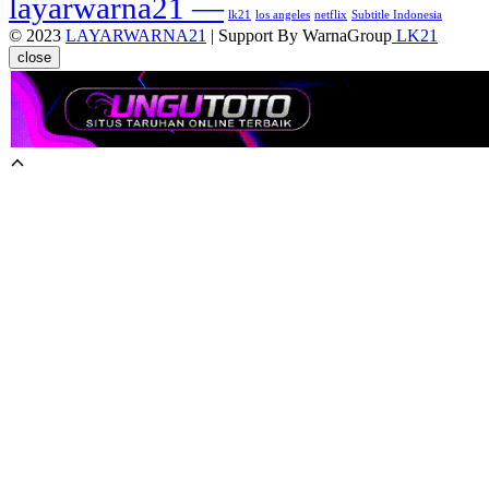
layarwarna21 —
lk21
los angeles
netflix
Subtitle Indonesia
© 2023
LAYARWARNA21
| Support By WarnaGroup
LK21
close