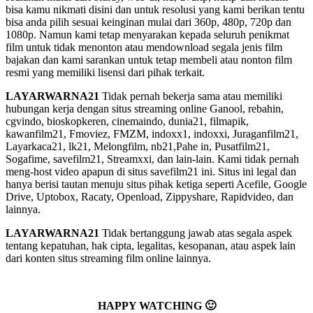
bisa kamu nikmati disini dan untuk resolusi yang kami berikan tentu
bisa anda pilih sesuai keinginan mulai dari 360p, 480p, 720p dan
1080p. Namun kami tetap menyarakan kepada seluruh penikmat
film untuk tidak menonton atau mendownload segala jenis film
bajakan dan kami sarankan untuk tetap membeli atau nonton film
resmi yang memiliki lisensi dari pihak terkait.
LAYARWARNA21
Tidak pernah bekerja sama atau memiliki
hubungan kerja dengan situs streaming online Ganool, rebahin,
cgvindo, bioskopkeren, cinemaindo, dunia21, filmapik,
kawanfilm21, Fmoviez, FMZM, indoxx1, indoxxi, Juraganfilm21,
Layarkaca21, lk21, Melongfilm, nb21,Pahe in, Pusatfilm21,
Sogafime, savefilm21, Streamxxi, dan lain-lain. Kami tidak pernah
meng-host video apapun di situs savefilm21 ini. Situs ini legal dan
hanya berisi tautan menuju situs pihak ketiga seperti Acefile, Google
Drive, Uptobox, Racaty, Openload, Zippyshare, Rapidvideo, dan
lainnya.
LAYARWARNA21
Tidak bertanggung jawab atas segala aspek
tentang kepatuhan, hak cipta, legalitas, kesopanan, atau aspek lain
dari konten situs streaming film online lainnya.
HAPPY WATCHING 🙂