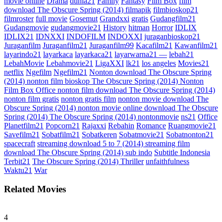
movie online
Drama
dunia21
Family
Fantasy
Film Box
film
download The Obscure Spring (2014) filmapik
filmbioskop21
filmroster
full movie
Gosemut
Grandxxi
gratis
Gudangfilm21
Gudangmovie
gudangmovie21
History
hitman
Horror
IDLIX
IDLIX21
IDNXXI
INDOFILM
INDOXXI
juraganbioskop21
Juraganfilm
Juraganfilm21
Juraganfilm99
Kacafilm21
Kawanfilm21
layarindo21
layarkaca
layarkaca21
layarwarna21 —
lebah21
LebahMovie
Lebahmovie21
LigaXXI
lk21
los angeles
Movies21
netflix
Ngefilm
Ngefilm21
Nonton download The Obscure Spring
(2014) nonton film bioskop The Obscure Spring (2014) Nonton
Film Box Office nonton film download The Obscure Spring (2014)
nonton film gratis
nonton gratis film
nonton movie download The
Obscure Spring (2014) nonton movie online download The Obscure
Spring (2014) The Obscure Spring (2014) nontonmovie
ns21
Office
Planetfilm21
Popcorn21
Rajaxxi
Rebahin
Romance
Ruangmovie21
Savefilm21
Sobatfilm21
Sobatkeren
Sobatmovie21
Sobatnonton21
spacecraft
streaming download 5 to 7 (2014) streaming film
download The Obscure Spring (2014) sub indo
Subtitle Indonesia
Terbit21
The Obscure Spring (2014) Thriller
unfaithfulness
Waktu21
War
Related Movies
4