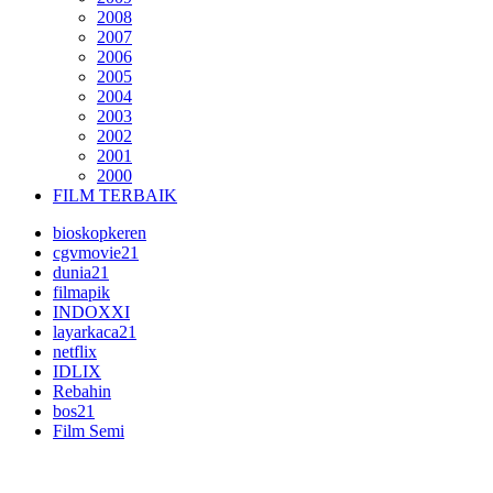
2008
2007
2006
2005
2004
2003
2002
2001
2000
FILM TERBAIK
bioskopkeren
cgvmovie21
dunia21
filmapik
INDOXXI
layarkaca21
netflix
IDLIX
Rebahin
bos21
Film Semi