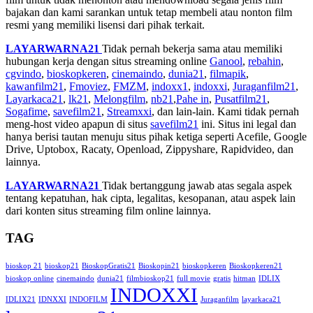
bajakan dan kami sarankan untuk tetap membeli atau nonton film
resmi yang memiliki lisensi dari pihak terkait.
LAYARWARNA21
Tidak pernah bekerja sama atau memiliki
hubungan kerja dengan situs streaming online
Ganool
,
rebahin
,
cgvindo
,
bioskopkeren
,
cinemaindo
,
dunia21
,
filmapik
,
kawanfilm21
,
Fmoviez
,
FMZM
,
indoxx1
,
indoxxi
,
Juraganfilm21
,
Layarkaca21
,
lk21
,
Melongfilm
,
nb21
,
Pahe in
,
Pusatfilm21
,
Sogafime
,
savefilm21
,
Streamxxi
, dan lain-lain. Kami tidak pernah
meng-host video apapun di situs
savefilm21
ini. Situs ini legal dan
hanya berisi tautan menuju situs pihak ketiga seperti Acefile, Google
Drive, Uptobox, Racaty, Openload, Zippyshare, Rapidvideo, dan
lainnya.
LAYARWARNA21
Tidak bertanggung jawab atas segala aspek
tentang kepatuhan, hak cipta, legalitas, kesopanan, atau aspek lain
dari konten situs streaming film online lainnya.
TAG
bioskop 21
bioskop21
BioskopGratis21
Bioskopin21
bioskopkeren
Bioskopkeren21
bioskop online
cinemaindo
dunia21
filmbioskop21
full movie
gratis
hitman
IDLIX
INDOXXI
IDLIX21
IDNXXI
INDOFILM
Juraganfilm
layarkaca21