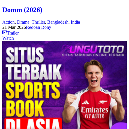
Domm (2026)
Action
,
Drama
,
Thriller
,
Bangladesh
,
India
21 Mar 2026
Redoan Rony
Trailer
Watch