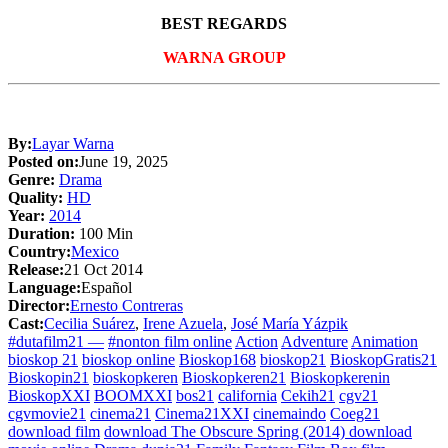
BEST REGARDS
WARNA GROUP
By:
Layar Warna
Posted on:
June 19, 2025
Genre:
Drama
Quality:
HD
Year:
2014
Duration:
100 Min
Country:
Mexico
Release:
21 Oct 2014
Language:
Español
Director:
Ernesto Contreras
Cast:
Cecilia Suárez
,
Irene Azuela
,
José María Yázpik
#dutafilm21 —
#nonton film online
Action
Adventure
Animation
bioskop 21
bioskop online
Bioskop168
bioskop21
BioskopGratis21
Bioskopin21
bioskopkeren
Bioskopkeren21
Bioskopkerenin
BioskopXXI
BOOMXXI
bos21
california
Cekih21
cgv21
cgvmovie21
cinema21
Cinema21XXI
cinemaindo
Coeg21
download film
download The Obscure Spring (2014) download