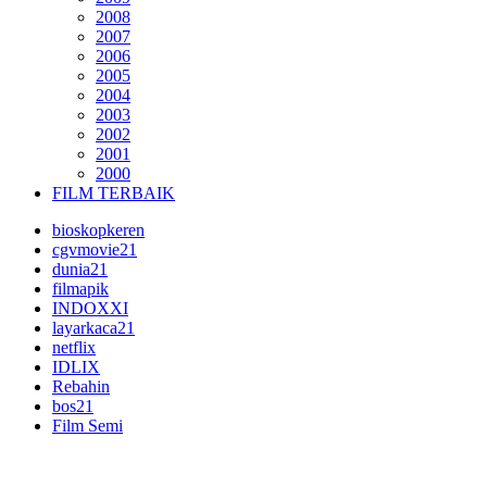
2008
2007
2006
2005
2004
2003
2002
2001
2000
FILM TERBAIK
bioskopkeren
cgvmovie21
dunia21
filmapik
INDOXXI
layarkaca21
netflix
IDLIX
Rebahin
bos21
Film Semi