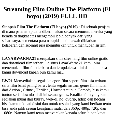
Streaming Film Online The Platform (El
hoyo) (2019) FULL HD
Sinopsis Film The Platform (El hoyo) (2019)
: Di sebuah penjara
di mana para narapidana diberi makan secara menurun, mereka yang
berada di tingkat atas mengambil lebih banyak dari yang
seharusnya, sementara para narapidana di bawah dibiarkan
kelaparan dan seorang pria memutuskan untuk mengubah sistem.
LAYARWARNA21
merupakan situs streaming film online gratis
dan download film terbaru , disitus LayarWarna21 kamu bisa
menemukan film-film terbaru dan terupdate saat ini dan tentu bisa
kamu download kapan pun kamu mau.
LW21
Menyediakan segala kategori film seperti film asia terbaru
serta film barat paling baru , tentu segala macam genre film mulai
dari Action , Crime , Thriller , Horror Ataupun Comedy bisa kamu
tonton serta download disini secara gratis. Kualitas film yang kami
sediakan mulai dari bluray, web-dl, hd, dvdrip, hdrip dan hdcam
bisa kamu nikmati disini dan untuk resolusi yang kami berikan tentu
bisa anda pilih sesuai keinginan mulai dari 360p, 480p, 720p dan
1080p. Namun kami tetap menyarakan kepada seluruh penikmat