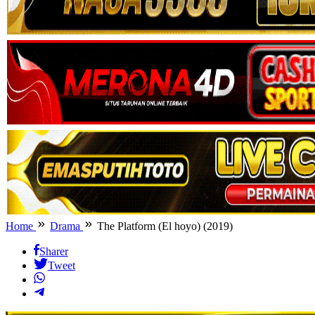
Home
Drama
The Platform (El hoyo) (2019)
Sharer
Tweet