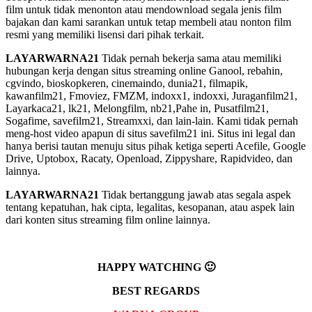
film untuk tidak menonton atau mendownload segala jenis film
bajakan dan kami sarankan untuk tetap membeli atau nonton film
resmi yang memiliki lisensi dari pihak terkait.
LAYARWARNA21
Tidak pernah bekerja sama atau memiliki
hubungan kerja dengan situs streaming online Ganool, rebahin,
cgvindo, bioskopkeren, cinemaindo, dunia21, filmapik,
kawanfilm21, Fmoviez, FMZM, indoxx1, indoxxi, Juraganfilm21,
Layarkaca21, lk21, Melongfilm, nb21,Pahe in, Pusatfilm21,
Sogafime, savefilm21, Streamxxi, dan lain-lain. Kami tidak pernah
meng-host video apapun di situs savefilm21 ini. Situs ini legal dan
hanya berisi tautan menuju situs pihak ketiga seperti Acefile, Google
Drive, Uptobox, Racaty, Openload, Zippyshare, Rapidvideo, dan
lainnya.
LAYARWARNA21
Tidak bertanggung jawab atas segala aspek
tentang kepatuhan, hak cipta, legalitas, kesopanan, atau aspek lain
dari konten situs streaming film online lainnya.
HAPPY WATCHING 🙂
BEST REGARDS