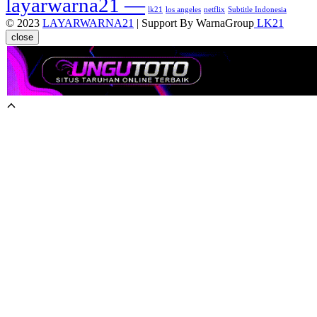
layarwarna21 —
lk21
los angeles
netflix
Subtitle Indonesia
© 2023
LAYARWARNA21
| Support By WarnaGroup
LK21
close