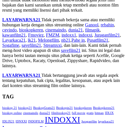
bajakan dan kami sarankan untuk tetap membeli atau nonton film
resmi yang memiliki lisensi dari pihak terkait.
LAYARWARNA21
Tidak pernah bekerja sama atau memiliki
hubungan kerja dengan situs streaming online
Ganool
,
rebahin
,
cgvindo
,
bioskopkeren
,
cinemaindo
,
dunia21
,
filmapik
,
kawanfilm21
,
Fmoviez
,
FMZM
,
indoxx1
,
indoxxi
,
Juraganfilm21
,
Layarkaca21
,
lk21
,
Melongfilm
,
nb21
,
Pahe in
,
Pusatfilm21
,
Sogafime
,
savefilm21
,
Streamxxi
, dan lain-lain. Kami tidak pernah
meng-host video apapun di situs
savefilm21
ini. Situs ini legal dan
hanya berisi tautan menuju situs pihak ketiga seperti Acefile, Google
Drive, Uptobox, Racaty, Openload, Zippyshare, Rapidvideo, dan
lainnya.
LAYARWARNA21
Tidak bertanggung jawab atas segala aspek
tentang kepatuhan, hak cipta, legalitas, kesopanan, atau aspek lain
dari konten situs streaming film online lainnya.
TAG
bioskop 21
bioskop21
BioskopGratis21
Bioskopin21
bioskopkeren
Bioskopkeren21
bioskop online
cinemaindo
dunia21
filmbioskop21
full movie
gratis
hitman
IDLIX
INDOXXI
IDLIX21
IDNXXI
INDOFILM
Juraganfilm
layarkaca21