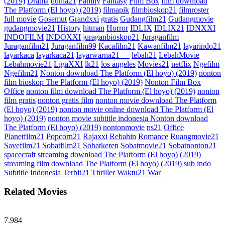
(2019)
Drama
dunia21
Family
Fantasy
Film Box
film download
The Platform (El hoyo) (2019)
filmapik
filmbioskop21
filmroster
full movie
Gosemut
Grandxxi
gratis
Gudangfilm21
Gudangmovie
gudangmovie21
History
hitman
Horror
IDLIX
IDLIX21
IDNXXI
INDOFILM
INDOXXI
juraganbioskop21
Juraganfilm
Juraganfilm21
Juraganfilm99
Kacafilm21
Kawanfilm21
layarindo21
layarkaca
layarkaca21
layarwarna21 —
lebah21
LebahMovie
Lebahmovie21
LigaXXI
lk21
los angeles
Movies21
netflix
Ngefilm
Ngefilm21
Nonton download The Platform (El hoyo) (2019)
nonton
film bioskop The Platform (El hoyo) (2019)
Nonton Film Box
Office
nonton film download The Platform (El hoyo) (2019)
nonton
film gratis
nonton gratis film
nonton movie download The Platform
(El hoyo) (2019)
nonton movie online download The Platform (El
hoyo) (2019)
nonton movie subtitle indonesia Nonton download
The Platform (El hoyo) (2019)
nontonmovie
ns21
Office
Planetfilm21
Popcorn21
Rajaxxi
Rebahin
Romance
Ruangmovie21
Savefilm21
Sobatfilm21
Sobatkeren
Sobatmovie21
Sobatnonton21
spacecraft
streaming download The Platform (El hoyo) (2019)
streaming film download The Platform (El hoyo) (2019)
sub indo
Subtitle Indonesia
Terbit21
Thriller
Waktu21
War
Related Movies
7.984