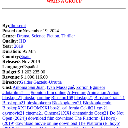
WARNA GROUP
By:
film semi
Posted on:
November 19, 2024
Genre:
Drama
,
Science Fiction
,
Thriller
Quality:
HD
Year:
2019
Duration:
95 Min
Country:
Spain
Release:
8 Nov 2019
Language:
Español
Budget:
$ 1.203.235,00
Revenue:
$ 1.090.116,00
Director:
Galder Gaztelu-Urrutia
Cast:
Antonia San Juan
,
Ivan Massagué
,
Zorion Eguileor
#dutafilm21 —
#nonton film online
Adventure
Animation Action
bioskop 21
bioskop online
Bioskop168
bioskop21
BioskopGratis21
Bioskopin21
bioskopkeren
Bioskopkeren21
Bioskopkerenin
BioskopXXI
BOOMXXI
bos21
california
Cekih21
cgv21
cgvmovie21
cinema21
Cinema21XXI
cinemaindo
Coeg21
Do Not
Open (2024))
download film download The Platform (El hoyo)
(2019)
download movie online
download The Platform (El hoyo)