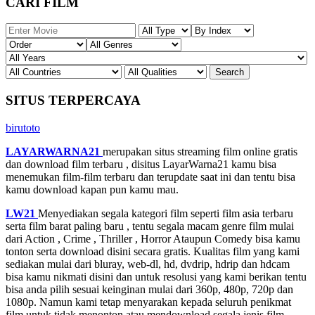
CARI FILM
SITUS TERPERCAYA
birutoto
LAYARWARNA21
merupakan situs streaming film online gratis
dan download film terbaru , disitus LayarWarna21 kamu bisa
menemukan film-film terbaru dan terupdate saat ini dan tentu bisa
kamu download kapan pun kamu mau.
LW21
Menyediakan segala kategori film seperti film asia terbaru
serta film barat paling baru , tentu segala macam genre film mulai
dari Action , Crime , Thriller , Horror Ataupun Comedy bisa kamu
tonton serta download disini secara gratis. Kualitas film yang kami
sediakan mulai dari bluray, web-dl, hd, dvdrip, hdrip dan hdcam
bisa kamu nikmati disini dan untuk resolusi yang kami berikan tentu
bisa anda pilih sesuai keinginan mulai dari 360p, 480p, 720p dan
1080p. Namun kami tetap menyarakan kepada seluruh penikmat
film untuk tidak menonton atau mendownload segala jenis film