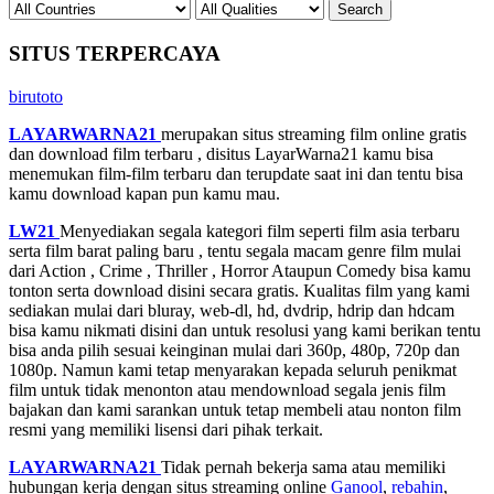
SITUS TERPERCAYA
birutoto
LAYARWARNA21
merupakan situs streaming film online gratis
dan download film terbaru , disitus LayarWarna21 kamu bisa
menemukan film-film terbaru dan terupdate saat ini dan tentu bisa
kamu download kapan pun kamu mau.
LW21
Menyediakan segala kategori film seperti film asia terbaru
serta film barat paling baru , tentu segala macam genre film mulai
dari Action , Crime , Thriller , Horror Ataupun Comedy bisa kamu
tonton serta download disini secara gratis. Kualitas film yang kami
sediakan mulai dari bluray, web-dl, hd, dvdrip, hdrip dan hdcam
bisa kamu nikmati disini dan untuk resolusi yang kami berikan tentu
bisa anda pilih sesuai keinginan mulai dari 360p, 480p, 720p dan
1080p. Namun kami tetap menyarakan kepada seluruh penikmat
film untuk tidak menonton atau mendownload segala jenis film
bajakan dan kami sarankan untuk tetap membeli atau nonton film
resmi yang memiliki lisensi dari pihak terkait.
LAYARWARNA21
Tidak pernah bekerja sama atau memiliki
hubungan kerja dengan situs streaming online
Ganool
,
rebahin
,