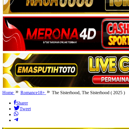
Home
Romance18+
The Sisterhood, The Sisterhood ( 2025 )
Sharer
Tweet