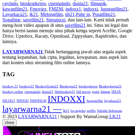
cgvindo
,
bioskopkeren
,
cinemaindo
,
dunia21
,
filmapik
,
kawanfilm21
,
Fmoviez
,
FMZM
,
indoxx1
,
indoxxi
,
Juraganfilm21
,
Layarkaca21
,
lk21
,
Melongfilm
,
nb21
,
Pahe in
,
Pusatfilm21
,
Sogafime
,
savefilm21
,
Streamxxi
, dan lain-lain. Kami tidak pernah
meng-host video apapun di situs
savefilm21
ini. Situs ini legal dan
hanya berisi tautan menuju situs pihak ketiga seperti Acefile, Google
Drive, Uptobox, Racaty, Openload, Zippyshare, Rapidvideo, dan
lainnya.
LAYARWARNA21
Tidak bertanggung jawab atas segala aspek
tentang kepatuhan, hak cipta, legalitas, kesopanan, atau aspek lain
dari konten situs streaming film online lainnya.
TAG
bioskop 21
bioskop21
BioskopGratis21
Bioskopin21
bioskopkeren
Bioskopkeren21
bioskop online
cinemaindo
dunia21
filmbioskop21
full movie
gratis
hitman
IDLIX
INDOXXI
IDLIX21
IDNXXI
INDOFILM
Juraganfilm
layarkaca21
layarwarna21 —
lk21
los angeles
netflix
Subtitle Indonesia
© 2023
LAYARWARNA21
| Support By WarnaGroup
LK21
close