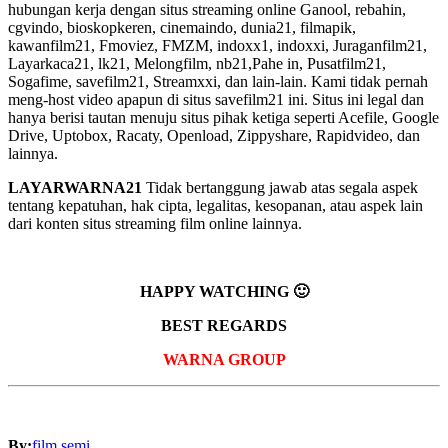
hubungan kerja dengan situs streaming online Ganool, rebahin,
cgvindo, bioskopkeren, cinemaindo, dunia21, filmapik,
kawanfilm21, Fmoviez, FMZM, indoxx1, indoxxi, Juraganfilm21,
Layarkaca21, lk21, Melongfilm, nb21,Pahe in, Pusatfilm21,
Sogafime, savefilm21, Streamxxi, dan lain-lain. Kami tidak pernah
meng-host video apapun di situs savefilm21 ini. Situs ini legal dan
hanya berisi tautan menuju situs pihak ketiga seperti Acefile, Google
Drive, Uptobox, Racaty, Openload, Zippyshare, Rapidvideo, dan
lainnya.
LAYARWARNA21
Tidak bertanggung jawab atas segala aspek
tentang kepatuhan, hak cipta, legalitas, kesopanan, atau aspek lain
dari konten situs streaming film online lainnya.
HAPPY WATCHING 🙂
BEST REGARDS
WARNA GROUP
By:
film semi