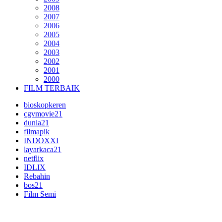
2008
2007
2006
2005
2004
2003
2002
2001
2000
FILM TERBAIK
bioskopkeren
cgvmovie21
dunia21
filmapik
INDOXXI
layarkaca21
netflix
IDLIX
Rebahin
bos21
Film Semi