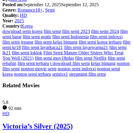
Posted on:
September 12, 2025
September 12, 2025
Genre:
Romance18+
,
Semi
Quality:
HD
Year:
2025
Country:
Korea
download semi korea
film semi
film semi 2023
film semi 2024
film
semi barat
film semi gratis
film semi Indonesia
film semi indoxxi
film semi jepang
film semi kelas bintang
film semi korea terbaru
film
semi kr18
film semi layarkaca21
film semi layarwarna21
film semi
lk21
film semi loklok
Film Semi Mature Older Sisters Who Treat
You Well (2021)
film semi mov18plus
film semi Netflix
film semi
rebahin
film semi terbaru
i download film semi
kelas bintang
nonton
film semi
nonton movie semi
nonton semi indoxxi
nonton semi
korea
nonton semi terbaru
semixx1
streaming film semi
Related Movies
5.8
92 min
HD
Victoria’s Silver (2025)