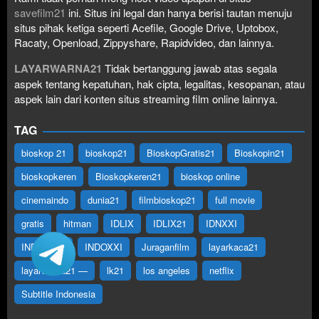
savefilm21
ini. Situs ini legal dan hanya berisi tautan menuju
situs pihak ketiga seperti Acefile, Google Drive, Uptobox,
Racaty, Openload, Zippyshare, Rapidvideo, dan lainnya.
LAYARWARNA21
Tidak bertanggung jawab atas segala
aspek tentang kepatuhan, hak cipta, legalitas, kesopanan, atau
aspek lain dari konten situs streaming film online lainnya.
TAG
bioskop 21
bioskop21
BioskopGratis21
Bioskopin21
bioskopkeren
Bioskopkeren21
bioskop online
cinemaindo
dunia21
filmbioskop21
full movie
gratis
hitman
IDLIX
IDLIX21
IDNXXI
INDOFILM
INDOXXI
Juraganfilm
layarkaca21
layarwarna21 —
lk21
los angeles
netflix
Subtitle Indonesia