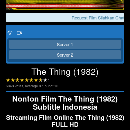
Request Film Silahkan Chat Ke
Server 1
Server 2
The Thing (1982)
Click To Play
Lewati >>>
6843
votes, average
8.1
out of 10
Nonton Film The Thing (1982)
Subtitle Indonesia
Streaming Film Online The Thing (1982)
FULL HD