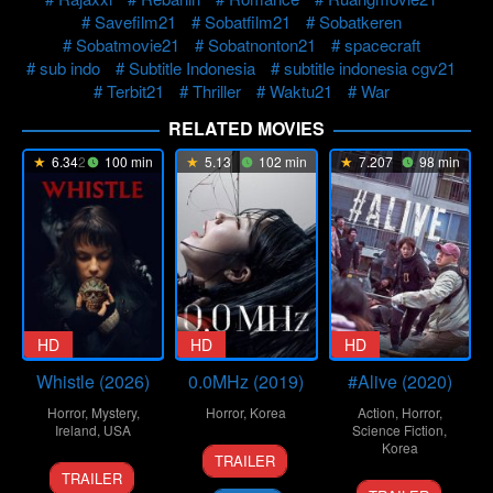
Savefilm21
Sobatfilm21
Sobatkeren
Sobatmovie21
Sobatnonton21
spacecraft
sub indo
Subtitle Indonesia
subtitle indonesia cgv21
Terbit21
Thriller
Waktu21
War
RELATED MOVIES
6.342
100 min
5.13
102 min
7.207
98 min
HD
HD
HD
Whistle (2026)
0.0MHz (2019)
#Alive (2020)
Horror
,
Mystery
,
Horror
,
Korea
Action
,
Horror
,
Ireland
,
USA
Science Fiction
,
29
Yoo
Korea
TRAILER
20
Corin
May
Sun-
TRAILER
24
Cho
Jan
Hardy