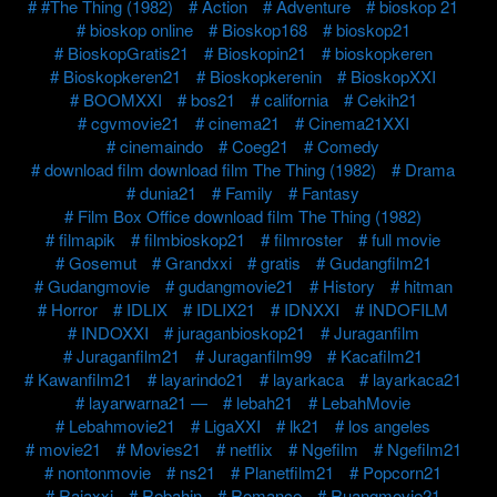
#The Thing (1982)
Action
Adventure
bioskop 21
bioskop online
Bioskop168
bioskop21
BioskopGratis21
Bioskopin21
bioskopkeren
Bioskopkeren21
Bioskopkerenin
BioskopXXI
BOOMXXI
bos21
california
Cekih21
cgvmovie21
cinema21
Cinema21XXI
cinemaindo
Coeg21
Comedy
download film download film The Thing (1982)
Drama
dunia21
Family
Fantasy
Film Box Office download film The Thing (1982)
filmapik
filmbioskop21
filmroster
full movie
Gosemut
Grandxxi
gratis
Gudangfilm21
Gudangmovie
gudangmovie21
History
hitman
Horror
IDLIX
IDLIX21
IDNXXI
INDOFILM
INDOXXI
juraganbioskop21
Juraganfilm
Juraganfilm21
Juraganfilm99
Kacafilm21
Kawanfilm21
layarindo21
layarkaca
layarkaca21
layarwarna21 —
lebah21
LebahMovie
Lebahmovie21
LigaXXI
lk21
los angeles
movie21
Movies21
netflix
Ngefilm
Ngefilm21
nontonmovie
ns21
Planetfilm21
Popcorn21
Rajaxxi
Rebahin
Romance
Ruangmovie21