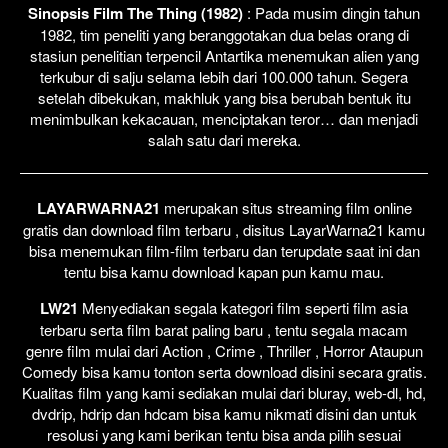
Sinopsis Film The Thing (1982)
: Pada musim dingin tahun
1982, tim peneliti yang beranggotakan dua belas orang di
stasiun penelitian terpencil Antartika menemukan alien yang
terkubur di salju selama lebih dari 100.000 tahun. Segera
setelah dibekukan, makhluk yang bisa berubah bentuk itu
menimbulkan kekacauan, menciptakan teror… dan menjadi
salah satu dari mereka.
LAYARWARNA21
merupakan situs streaming film online
gratis dan download film terbaru , disitus LayarWarna21 kamu
bisa menemukan film-film terbaru dan terupdate saat ini dan
tentu bisa kamu download kapan pun kamu mau.
LW21
Menyediakan segala kategori film seperti film asia
terbaru serta film barat paling baru , tentu segala macam
genre film mulai dari Action , Crime , Thriller , Horror Ataupun
Comedy bisa kamu tonton serta download disini secara gratis.
Kualitas film yang kami sediakan mulai dari bluray, web-dl, hd,
dvdrip, hdrip dan hdcam bisa kamu nikmati disini dan untuk
resolusi yang kami berikan tentu bisa anda pilih sesuai