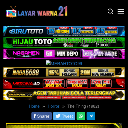
Skip
to
content
Home
Horror
The Thing (1982)
Sharer
Tweet