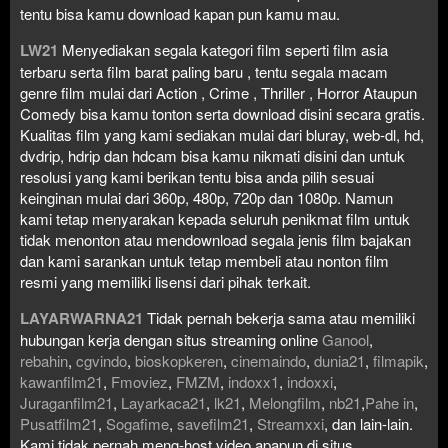
tentu bisa kamu download kapan pun kamu mau.
LW21
Menyediakan segala kategori film seperti film asia
terbaru serta film barat paling baru , tentu segala macam
genre film mulai dari Action , Crime , Thriller , Horror Ataupun
Comedy bisa kamu tonton serta download disini secara gratis.
Kualitas film yang kami sediakan mulai dari bluray, web-dl, hd,
dvdrip, hdrip dan hdcam bisa kamu nikmati disini dan untuk
resolusi yang kami berikan tentu bisa anda pilih sesuai
keinginan mulai dari 360p, 480p, 720p dan 1080p. Namun
kami tetap menyarakan kepada seluruh penikmat film untuk
tidak menonton atau mendownload segala jenis film bajakan
dan kami sarankan untuk tetap membeli atau nonton film
resmi yang memiliki lisensi dari pihak terkait.
LAYARWARNA21
Tidak pernah bekerja sama atau memiliki
hubungan kerja dengan situs streaming online
Ganool
,
rebahin
,
cgvindo
,
bioskopkeren
,
cinemaindo
,
dunia21
,
filmapik
,
kawanfilm21
,
Fmoviez
,
FMZM
,
indoxx1
,
indoxxi
,
Juraganfilm21
,
Layarkaca21
,
lk21
,
Melongfilm
,
nb21
,
Pahe in
,
Pusatfilm21
,
Sogafime
,
savefilm21
,
Streamxxi
, dan lain-lain.
Kami tidak pernah meng-host video apapun di situs