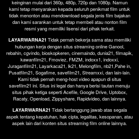
keinginan mulai dari 360p, 480p, 720p dan 1080p. Namun
kami tetap menyarakan kepada seluruh penikmat film untuk
tidak menonton atau mendownload segala jenis film bajakan
dan kami sarankan untuk tetap membeli atau nonton film
resmi yang memiliki lisensi dari pihak terkait.
LAYARWARNA21
Tidak pernah bekerja sama atau memiliki
hubungan kerja dengan situs streaming online Ganool,
rebahin, cgvindo, bioskopkeren, cinemaindo, dunia21, filmapik,
kawanfilm21, Fmoviez, FMZM, indoxx1, indoxxi,
Juraganfilm21, Layarkaca21, lk21, Melongfilm, nb21,Pahe in,
Pusatfilm21, Sogafime, savefilm21, Streamxxi, dan lain-lain.
Kami tidak pernah meng-host video apapun di situs
savefilm21 ini. Situs ini legal dan hanya berisi tautan menuju
situs pihak ketiga seperti Acefile, Google Drive, Uptobox,
Racaty, Openload, Zippyshare, Rapidvideo, dan lainnya.
LAYARWARNA21
Tidak bertanggung jawab atas segala
aspek tentang kepatuhan, hak cipta, legalitas, kesopanan, atau
aspek lain dari konten situs streaming film online lainnya.