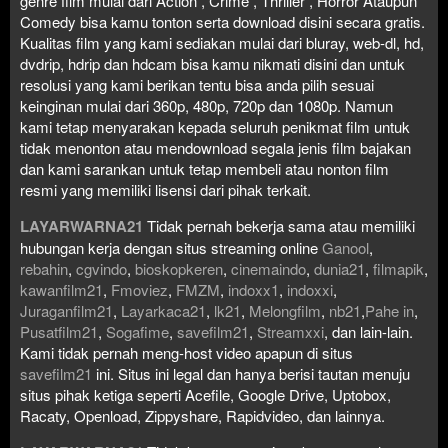
genre film mulai dari Action , Crime , Thriller , Horror Ataupun
Comedy bisa kamu tonton serta download disini secara gratis.
Kualitas film yang kami sediakan mulai dari bluray, web-dl, hd,
dvdrip, hdrip dan hdcam bisa kamu nikmati disini dan untuk
resolusi yang kami berikan tentu bisa anda pilih sesuai
keinginan mulai dari 360p, 480p, 720p dan 1080p. Namun
kami tetap menyarakan kepada seluruh penikmat film untuk
tidak menonton atau mendownload segala jenis film bajakan
dan kami sarankan untuk tetap membeli atau nonton film
resmi yang memiliki lisensi dari pihak terkait.
LAYARWARNA21
Tidak pernah bekerja sama atau memiliki
hubungan kerja dengan situs streaming online
Ganool
,
rebahin
,
cgvindo
,
bioskopkeren
,
cinemaindo
,
dunia21
,
filmapik
,
kawanfilm21
,
Fmoviez
,
FMZM
,
indoxx1
,
indoxxi
,
Juraganfilm21
,
Layarkaca21
,
lk21
,
Melongfilm
,
nb21
,
Pahe in
,
Pusatfilm21
,
Sogafime
,
savefilm21
,
Streamxxi
, dan lain-lain.
Kami tidak pernah meng-host video apapun di situs
savefilm21
ini. Situs ini legal dan hanya berisi tautan menuju
situs pihak ketiga seperti Acefile, Google Drive, Uptobox,
Racaty, Openload, Zippyshare, Rapidvideo, dan lainnya.