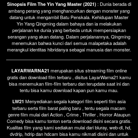
Sinopsis Film The Yin Yang Master (2021)
: Dunia berada di
ambang perang yang menghancurkan dengan monster yang
datang untuk mengambil Batu Penskala. Kehidupan Master
Yin Yang Qingming dalam bahaya dan ia melakukan
perjalanan ke dunia yang berbeda untuk mempersiapkan
serangan yang akan datang. Dalam perjalanannya, Qingming
menemukan bahwa kunci dari semua malapetaka adalah
merangkul identitas hibridanya sebagai manusia dan monster.
LAYARWARNA21
merupakan situs streaming film online
gratis dan download film terbaru , disitus LayarWarna21 kamu
bisa menemukan film-film terbaru dan terupdate saat ini dan
tentu bisa kamu download kapan pun kamu mau.
LW21
Menyediakan segala kategori film seperti film asia
terbaru serta film barat paling baru , tentu segala macam
genre film mulai dari Action , Crime , Thriller , Horror Ataupun
Comedy bisa kamu tonton serta download disini secara gratis.
Kualitas film yang kami sediakan mulai dari bluray, web-dl, hd,
dvdrip, hdrip dan hdcam bisa kamu nikmati disini dan untuk