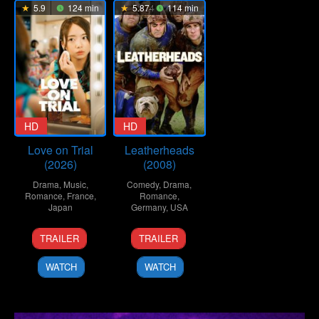
5.9
124 min
5.874
114 min
HD
HD
Love on Trial
Leatherheads
(2026)
(2008)
Drama
,
Music
,
Comedy
,
Drama
,
Romance
,
France
,
Romance
,
Japan
Germany
,
USA
23
Koji
24
George
TRAILER
TRAILER
Jan
Fukada
Mar
Clooney
2026
2008
WATCH
WATCH