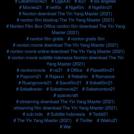
Lebahmovie21
LigaXXI
lk21
los angeles
Movies21
netflix
Ngefilm
Ngefilm21
Nonton download The Yin Yang Master (2021)
nonton film bioskop The Yin Yang Master (2021)
Nonton Film Box Office nonton film download The Yin Yang
Master (2021)
nonton film gratis
nonton gratis film
nonton movie download The Yin Yang Master (2021)
nonton movie online download The Yin Yang Master (2021)
nonton movie subtitle indonesia Nonton download The Yin
Yang Master (2021)
nontonmovie
ns21
Office
Planetfilm21
Popcorn21
Rajaxxi
Rebahin
Romance
Ruangmovie21
Savefilm21
Sobatfilm21
Sobatkeren
Sobatmovie21
Sobatnonton21
spacecraft
streaming download The Yin Yang Master (2021)
streaming film download The Yin Yang Master (2021)
sub indo
Subtitle Indonesia
Terbit21
The Yin Yang Master (2021)
Thriller
Waktu21
War