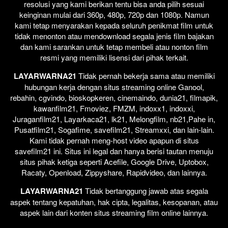
resolusi yang kami berikan tentu bisa anda pilih sesuai
keinginan mulai dari 360p, 480p, 720p dan 1080p. Namun
kami tetap menyarakan kepada seluruh penikmat film untuk
tidak menonton atau mendownload segala jenis film bajakan
dan kami sarankan untuk tetap membeli atau nonton film
resmi yang memiliki lisensi dari pihak terkait.
LAYARWARNA21
Tidak pernah bekerja sama atau memiliki
hubungan kerja dengan situs streaming online Ganool,
rebahin, cgvindo, bioskopkeren, cinemaindo, dunia21, filmapik,
kawanfilm21, Fmoviez, FMZM, indoxx1, indoxxi,
Juraganfilm21, Layarkaca21, lk21, Melongfilm, nb21,Pahe in,
Pusatfilm21, Sogafime, savefilm21, Streamxxi, dan lain-lain.
Kami tidak pernah meng-host video apapun di situs
savefilm21 ini. Situs ini legal dan hanya berisi tautan menuju
situs pihak ketiga seperti Acefile, Google Drive, Uptobox,
Racaty, Openload, Zippyshare, Rapidvideo, dan lainnya.
LAYARWARNA21
Tidak bertanggung jawab atas segala
aspek tentang kepatuhan, hak cipta, legalitas, kesopanan, atau
aspek lain dari konten situs streaming film online lainnya.