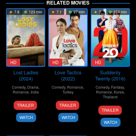
RELATED MOVIES
7.8
123 min
7.1
97 min
7
124 min
HD
HD
HD
Lost Ladies
Love Tactics
Suddenly
(2024)
(2022)
Twenty (2016)
Comedy
,
Drama
,
Comedy
,
Romance
,
Comedy
,
Fantasy
,
Romance
,
India
Turkey
Romance
,
Korea
,
Thailand
1
Kiran
11
Emre
TRAILER
TRAILER
24
Supat
Mar
Rao
Feb
Kabakuşak
TRAILER
Nov
Rangsipat
2024
2022
WATCH
WATCH
2016
WATCH