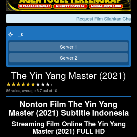
Request Film Silahkan Chat Ke
Server 1
Server 2
The Yin Yang Master (2021)
Click To Play
Lewati >>>
86
votes, average
6.7
out of 10
Nonton Film The Yin Yang
Master (2021) Subtitle Indonesia
Streaming Film Online The Yin Yang
Master (2021) FULL HD