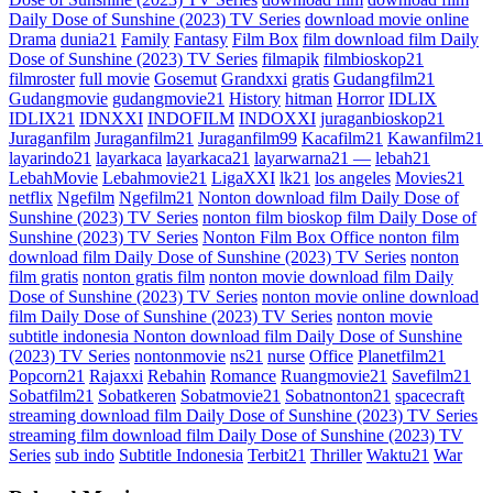
Daily Dose of Sunshine (2023) TV Series
download movie online
Drama
dunia21
Family
Fantasy
Film Box
film download film Daily
Dose of Sunshine (2023) TV Series
filmapik
filmbioskop21
filmroster
full movie
Gosemut
Grandxxi
gratis
Gudangfilm21
Gudangmovie
gudangmovie21
History
hitman
Horror
IDLIX
IDLIX21
IDNXXI
INDOFILM
INDOXXI
juraganbioskop21
Juraganfilm
Juraganfilm21
Juraganfilm99
Kacafilm21
Kawanfilm21
layarindo21
layarkaca
layarkaca21
layarwarna21 —
lebah21
LebahMovie
Lebahmovie21
LigaXXI
lk21
los angeles
Movies21
netflix
Ngefilm
Ngefilm21
Nonton download film Daily Dose of
Sunshine (2023) TV Series
nonton film bioskop film Daily Dose of
Sunshine (2023) TV Series
Nonton Film Box Office nonton film
download film Daily Dose of Sunshine (2023) TV Series
nonton
film gratis
nonton gratis film
nonton movie download film Daily
Dose of Sunshine (2023) TV Series
nonton movie online download
film Daily Dose of Sunshine (2023) TV Series
nonton movie
subtitle indonesia Nonton download film Daily Dose of Sunshine
(2023) TV Series
nontonmovie
ns21
nurse
Office
Planetfilm21
Popcorn21
Rajaxxi
Rebahin
Romance
Ruangmovie21
Savefilm21
Sobatfilm21
Sobatkeren
Sobatmovie21
Sobatnonton21
spacecraft
streaming download film Daily Dose of Sunshine (2023) TV Series
streaming film download film Daily Dose of Sunshine (2023) TV
Series
sub indo
Subtitle Indonesia
Terbit21
Thriller
Waktu21
War