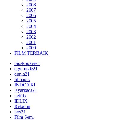
2008
2007
2006
2005
2004
2003
2002
2001
2000
FILM TERBAIK
bioskopkeren
cgvmovie21
dunia21
filmapik
INDOXXI
layarkaca21
netflix
IDLIX
Rebahin
bos21
Film Semi