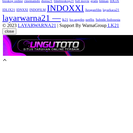
bioskop online
cinemaindo
dunia21
filmbioskop21
full movie
gratis
hitman
IDLIX
INDOXXI
IDLIX21
IDNXXI
INDOFILM
Juraganfilm
layarkaca21
layarwarna21 —
lk21
los angeles
netflix
Subtitle Indonesia
© 2023
LAYARWARNA21
| Support By WarnaGroup
LK21
close