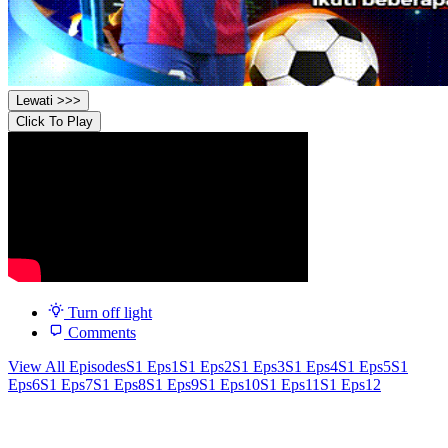
Lewati >>>
Click To Play
Turn off light
Comments
View All Episodes
S1 Eps1
S1 Eps2
S1 Eps3
S1 Eps4
S1 Eps5
S1
Eps6
S1 Eps7
S1 Eps8
S1 Eps9
S1 Eps10
S1 Eps11
S1 Eps12