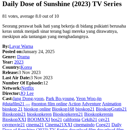
Daily Dose of Sunshine (2023) TV Series
81
votes, average
8.0
out of 10
Seorang perawat baik hati yang bekerja di bidang psikiatri berusaha
keras untuk menjadi sinar terang bagi mereka yang dirawatnya,
meskipun ada tantangan yang menghadangnya.
By:
Layar Warna
Posted on:
January 24, 2025
Genre:
Drama
Year:
2023
Country:
Korea
Release:
3 Nov 2023
Last Air Date:
3 Nov 2023
Number Of Episode:
12
Network:
Netflix
Director:
JQ Lee
Cast:
Jang Dong-yoon
,
Park Bo-young
,
Yeon Woo-jin
#dutafilm21 —
#nonton film online
Action
Adventure
Animation
bioskop 21
bioskop online
Bioskop168
bioskop21
BioskopGratis21
Bioskopin21
bioskopkeren
Bioskopkeren21
Bioskopkerenin
BioskopXXI
BOOMXXI
bos21
california
Cekih21
cgv21
cgvmovie21
cinema21
Cinema21XXI
cinemaindo
Coeg21
Daily
Dose of Sunshine (2023) TV Series
download film
download film