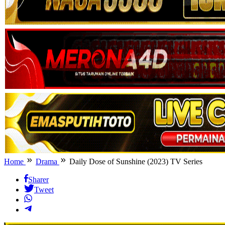
Home
Drama
Daily Dose of Sunshine (2023) TV Series
Sharer
Tweet