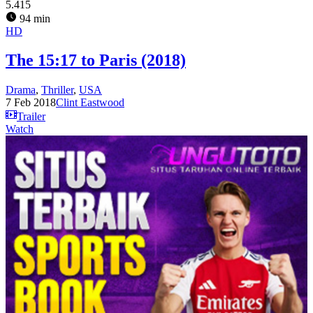
5.415
94 min
HD
The 15:17 to Paris (2018)
Drama
,
Thriller
,
USA
7 Feb 2018
Clint Eastwood
Trailer
Watch