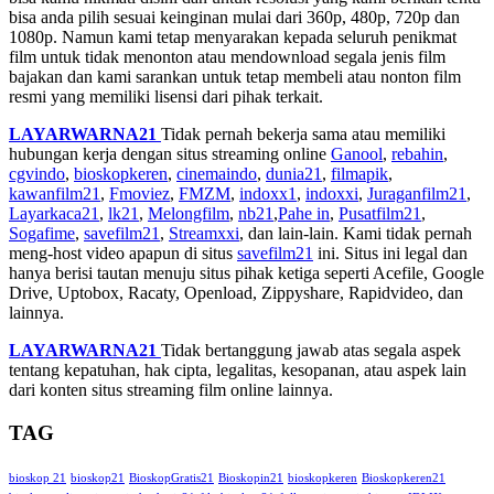
bisa anda pilih sesuai keinginan mulai dari 360p, 480p, 720p dan
1080p. Namun kami tetap menyarakan kepada seluruh penikmat
film untuk tidak menonton atau mendownload segala jenis film
bajakan dan kami sarankan untuk tetap membeli atau nonton film
resmi yang memiliki lisensi dari pihak terkait.
LAYARWARNA21
Tidak pernah bekerja sama atau memiliki
hubungan kerja dengan situs streaming online
Ganool
,
rebahin
,
cgvindo
,
bioskopkeren
,
cinemaindo
,
dunia21
,
filmapik
,
kawanfilm21
,
Fmoviez
,
FMZM
,
indoxx1
,
indoxxi
,
Juraganfilm21
,
Layarkaca21
,
lk21
,
Melongfilm
,
nb21
,
Pahe in
,
Pusatfilm21
,
Sogafime
,
savefilm21
,
Streamxxi
, dan lain-lain. Kami tidak pernah
meng-host video apapun di situs
savefilm21
ini. Situs ini legal dan
hanya berisi tautan menuju situs pihak ketiga seperti Acefile, Google
Drive, Uptobox, Racaty, Openload, Zippyshare, Rapidvideo, dan
lainnya.
LAYARWARNA21
Tidak bertanggung jawab atas segala aspek
tentang kepatuhan, hak cipta, legalitas, kesopanan, atau aspek lain
dari konten situs streaming film online lainnya.
TAG
bioskop 21
bioskop21
BioskopGratis21
Bioskopin21
bioskopkeren
Bioskopkeren21