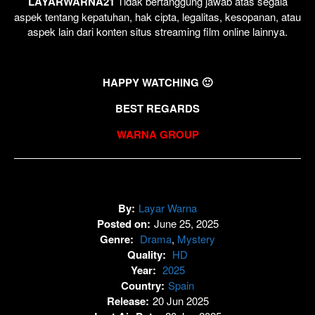
LAYARWARNA21
Tidak bertanggung jawab atas segala
aspek tentang kepatuhan, hak cipta, legalitas, kesopanan, atau
aspek lain dari konten situs streaming film online lainnya.
HAPPY WATCHING 🙂
BEST REGARDS
WARNA GROUP
By:
Layar Warna
Posted on:
June 25, 2025
Genre:
Drama
,
Mystery
Quality:
HD
Year:
2025
Country:
Spain
Release:
20 Jun 2025