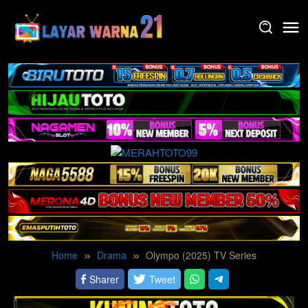
Skip
to
content
Home
Drama
Olympo (2025) TV Series
Sharer
Tweet