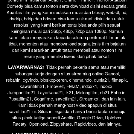
Comedy bisa kamu tonton serta download disini secara gratis.
Kualitas film yang kami sediakan mulai dari bluray, web-dl, hd,
dvdrip, hdrip dan hdcam bisa kamu nikmati disini dan untuk
resolusi yang kami berikan tentu bisa anda pilih sesuai
keinginan mulai dari 360p, 480p, 720p dan 1080p. Namun
kami tetap menyarakan kepada seluruh penikmat film untuk
tidak menonton atau mendownload segala jenis film bajakan
dan kami sarankan untuk tetap membeli atau nonton film
resmi yang memiliki lisensi dari pihak terkait.
LAYARWARNA21
Tidak pernah bekerja sama atau memiliki
hubungan kerja dengan situs streaming online Ganool,
rebahin, cgvindo, bioskopkeren, cinemaindo, dunia21, filmapik,
kawanfilm21, Fmoviez, FMZM, indoxx1, indoxxi,
Juraganfilm21, Layarkaca21, lk21, Melongfilm, nb21,Pahe in,
Pusatfilm21, Sogafime, savefilm21, Streamxxi, dan lain-lain.
Kami tidak pernah meng-host video apapun di situs
savefilm21 ini. Situs ini legal dan hanya berisi tautan menuju
situs pihak ketiga seperti Acefile, Google Drive, Uptobox,
Racaty, Openload, Zippyshare, Rapidvideo, dan lainnya.