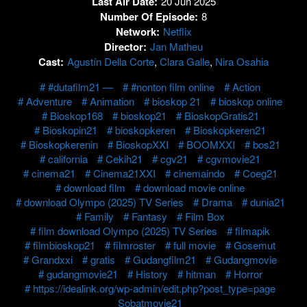
Last Air Date:
20 Jun 2025
Number Of Episode:
8
Network:
Netflix
Director:
Jan Matheu
Cast:
Agustín Della Corte
,
Clara Galle
,
Nira Osahia
#dutafilm21 —
#nonton film online
Action
Adventure
Animation
bioskop 21
bioskop online
Bioskop168
bioskop21
BioskopGratis21
Bioskopin21
bioskopkeren
Bioskopkeren21
Bioskopkerenin
BioskopXXI
BOOMXXI
bos21
california
Cekih21
cgv21
cgvmovie21
cinema21
Cinema21XXI
cinemaindo
Coeg21
download film
download movie online
download Olympo (2025) TV Series
Drama
dunia21
Family
Fantasy
Film Box
film download Olympo (2025) TV Series
filmapik
filmbioskop21
filmroster
full movie
Gosemut
Grandxxi
gratis
Gudangfilm21
Gudangmovie
gudangmovie21
History
hitman
Horror
https://idealink.org/wp-admin/edit.php?post_type=page
Sobatmovie21