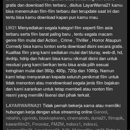
gratis dan download film terbaru , disitus LayarWarna21 kamu
bisa menemukan film-film terbaru dan terupdate saat ini dan
tentu bisa kamu download kapan pun kamu mau.
LW21
Menyediakan segala kategori film seperti film asia
terbaru serta film barat paling baru , tentu segala macam
genre film mulai dari Action , Crime , Thriller , Horror Ataupun
Comedy bisa kamu tonton serta download disini secara gratis.
Kualitas film yang kami sediakan mulai dari bluray, web-dl, hd,
dvdrip, hdrip dan hdcam bisa kamu nikmati disini dan untuk
resolusi yang kami berikan tentu bisa anda pilih sesuai
keinginan mulai dari 360p, 480p, 720p dan 1080p. Namun
kami tetap menyarakan kepada seluruh penikmat film untuk
tidak menonton atau mendownload segala jenis film bajakan
dan kami sarankan untuk tetap membeli atau nonton film
resmi yang memiliki lisensi dari pihak terkait.
LAYARWARNA21
Tidak pernah bekerja sama atau memiliki
hubungan kerja dengan situs streaming online
Ganool
,
rebahin
,
cgvindo
,
bioskopkeren
,
cinemaindo
,
dunia21
,
filmapik
,
kawanfilm21
,
Fmoviez
,
FMZM
,
indoxx1
,
indoxxi
,
Juraganfilm21
,
Layarkaca21
,
lk21
,
Melongfilm
,
nb21
,
Pahe in
,