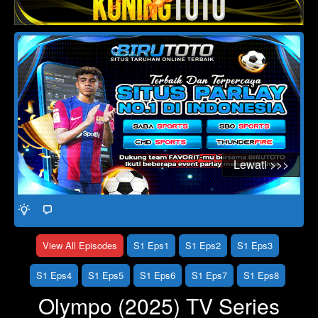
Click To Play
Lewati >>>
View All Episodes
S1 Eps1
S1 Eps2
S1 Eps3
S1 Eps4
S1 Eps5
S1 Eps6
S1 Eps7
S1 Eps8
Olympo (2025) TV Series