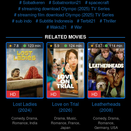
Sobatkeren
Sobatnonton21
spacecraft
streaming download Olympo (2025) TV Series
streaming film download Olympo (2025) TV Series
sub indo
Subtitle Indonesia
Terbit21
Thriller
Waktu21
War
RELATED MOVIES
7.8
123 min
5.9
124 min
5.874
114 min
HD
HD
HD
Lost Ladies
Love on Trial
Leatherheads
(2024)
(2026)
(2008)
Comedy
,
Drama
,
Drama
,
Music
,
Comedy
,
Drama
,
Romance
,
India
Romance
,
France
,
Romance
,
Japan
Germany
,
USA