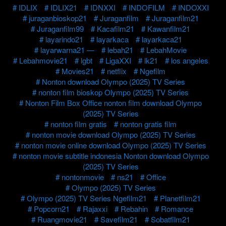
IDLIX
IDLIX21
IDNXXI
INDOFILM
INDOXXI
juraganbioskop21
Juraganfilm
Juraganfilm21
Juraganfilm99
Kacafilm21
Kawanfilm21
layarindo21
layarkaca
layarkaca21
layarwarna21 —
lebah21
LebahMovie
Lebahmovie21
lgbt
LigaXXI
lk21
los angeles
Movies21
netflix
Ngefilm
Nonton download Olympo (2025) TV Series
nonton film bioskop Olympo (2025) TV Series
Nonton Film Box Office nonton film download Olympo
(2025) TV Series
nonton film gratis
nonton gratis film
nonton movie download Olympo (2025) TV Series
nonton movie online download Olympo (2025) TV Series
nonton movie subtitle indonesia Nonton download Olympo
(2025) TV Series
nontonmovie
ns21
Office
Olympo (2025) TV Series
Olympo (2025) TV Series Ngefilm21
Planetfilm21
Popcorn21
Rajaxxi
Rebahin
Romance
Ruangmovie21
Savefilm21
Sobatfilm21