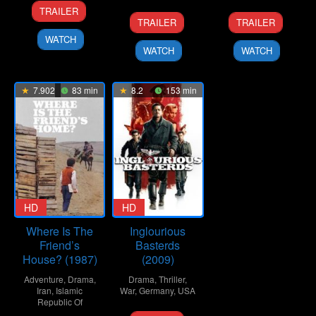
1
Kiran
TRAILER
23
Koji
24
George
Mar
Rao
TRAILER
TRAILER
Jan
Fukada
Mar
Clooney
2024
WATCH
2026
2008
WATCH
WATCH
7.902
83 min
8.2
153 min
HD
HD
Where Is The
Inglourious
Friend’s
Basterds
House? (1987)
(2009)
Adventure
,
Drama
,
Drama
,
Thriller
,
Iran
,
Islamic
War
,
Germany
,
USA
Republic Of
2
Carlos