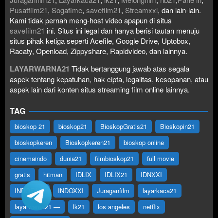
Pusatfilm21
,
Sogafime
,
savefilm21
,
Streamxxi
, dan lain-lain.
Kami tidak pernah meng-host video apapun di situs
savefilm21
ini. Situs ini legal dan hanya berisi tautan menuju
situs pihak ketiga seperti Acefile, Google Drive, Uptobox,
Racaty, Openload, Zippyshare, Rapidvideo, dan lainnya.
LAYARWARNA21
Tidak bertanggung jawab atas segala
aspek tentang kepatuhan, hak cipta, legalitas, kesopanan, atau
aspek lain dari konten situs streaming film online lainnya.
TAG
bioskop 21
bioskop21
BioskopGratis21
Bioskopin21
bioskopkeren
Bioskopkeren21
bioskop online
cinemaindo
dunia21
filmbioskop21
full movie
gratis
hitman
IDLIX
IDLIX21
IDNXXI
INDOFILM
INDOXXI
Juraganfilm
layarkaca21
layarwarna21 —
lk21
los angeles
netflix