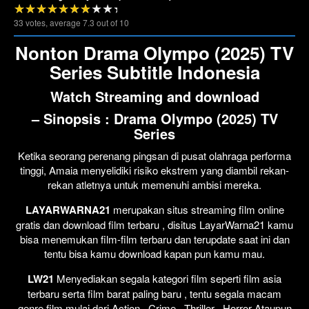
33
votes, average
7.3
out of 10
Nonton Drama Olympo (2025) TV
Series Subtitle Indonesia
Watch Streaming and download
– Sinopsis :
Drama Olympo (2025) TV
Series
Ketika seorang perenang pingsan di pusat olahraga performa
tinggi, Amaia menyelidiki risiko ekstrem yang diambil rekan-
rekan atletnya untuk memenuhi ambisi mereka.
LAYARWARNA21
merupakan situs streaming film online
gratis dan download film terbaru , disitus LayarWarna21 kamu
bisa menemukan film-film terbaru dan terupdate saat ini dan
tentu bisa kamu download kapan pun kamu mau.
LW21
Menyediakan segala kategori film seperti film asia
terbaru serta film barat paling baru , tentu segala macam
genre film mulai dari Action , Crime , Thriller , Horror Ataupun