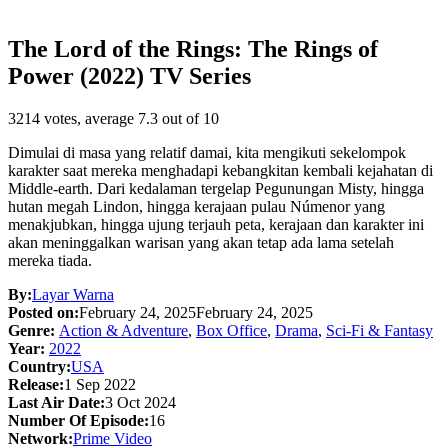
The Lord of the Rings: The Rings of
Power (2022) TV Series
3214
votes, average
7.3
out of 10
Dimulai di masa yang relatif damai, kita mengikuti sekelompok
karakter saat mereka menghadapi kebangkitan kembali kejahatan di
Middle-earth. Dari kedalaman tergelap Pegunungan Misty, hingga
hutan megah Lindon, hingga kerajaan pulau Númenor yang
menakjubkan, hingga ujung terjauh peta, kerajaan dan karakter ini
akan meninggalkan warisan yang akan tetap ada lama setelah
mereka tiada.
By:
Layar Warna
Posted on:
February 24, 2025
February 24, 2025
Genre:
Action & Adventure
,
Box Office
,
Drama
,
Sci-Fi & Fantasy
Year:
2022
Country:
USA
Release:
1 Sep 2022
Last Air Date:
3 Oct 2024
Number Of Episode:
16
Network:
Prime Video