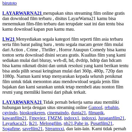
birutoto
LAYARWARNA21
merupakan situs streaming film online gratis
dan download film terbaru , disitus LayarWarna21 kamu bisa
menemukan film-film terbaru dan terupdate saat ini dan tentu bisa
kamu download kapan pun kamu mau.
LW21
Menyediakan segala kategori film seperti film asia terbaru
serta film barat paling baru , tentu segala macam genre film mulai
dari Action , Crime , Thriller , Horror Ataupun Comedy bisa kamu
tonton serta download disini secara gratis. Kualitas film yang kami
sediakan mulai dari bluray, web-dl, hd, dvdrip, hdrip dan hdcam
bisa kamu nikmati disini dan untuk resolusi yang kami berikan tentu
bisa anda pilih sesuai keinginan mulai dari 360p, 480p, 720p dan
1080p. Namun kami tetap menyarakan kepada seluruh penikmat
film untuk tidak menonton atau mendownload segala jenis film
bajakan dan kami sarankan untuk tetap membeli atau nonton film
resmi yang memiliki lisensi dari pihak terkait.
LAYARWARNA21
Tidak pernah bekerja sama atau memiliki
hubungan kerja dengan situs streaming online
Ganool
,
rebahin
,
cgvindo
,
bioskopkeren
,
cinemaindo
,
dunia21
,
filmapik
,
kawanfilm21
,
Fmoviez
,
FMZM
,
indoxx1
,
indoxxi
,
Juraganfilm21
,
Layarkaca21
,
lk21
,
Melongfilm
,
nb21
,
Pahe in
,
Pusatfilm21
,
Sogafime
,
savefilm21
,
Streamxxi
, dan lain-lain. Kami tidak pernah