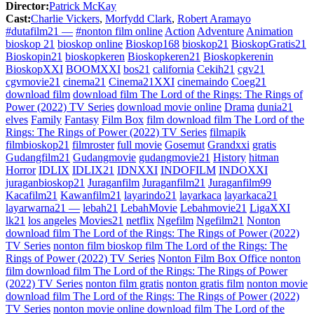
Director:
Patrick McKay
Cast:
Charlie Vickers
,
Morfydd Clark
,
Robert Aramayo
#dutafilm21 —
#nonton film online
Action
Adventure
Animation
bioskop 21
bioskop online
Bioskop168
bioskop21
BioskopGratis21
Bioskopin21
bioskopkeren
Bioskopkeren21
Bioskopkerenin
BioskopXXI
BOOMXXI
bos21
california
Cekih21
cgv21
cgvmovie21
cinema21
Cinema21XXI
cinemaindo
Coeg21
download film
download film The Lord of the Rings: The Rings of
Power (2022) TV Series
download movie online
Drama
dunia21
elves
Family
Fantasy
Film Box
film download film The Lord of the
Rings: The Rings of Power (2022) TV Series
filmapik
filmbioskop21
filmroster
full movie
Gosemut
Grandxxi
gratis
Gudangfilm21
Gudangmovie
gudangmovie21
History
hitman
Horror
IDLIX
IDLIX21
IDNXXI
INDOFILM
INDOXXI
juraganbioskop21
Juraganfilm
Juraganfilm21
Juraganfilm99
Kacafilm21
Kawanfilm21
layarindo21
layarkaca
layarkaca21
layarwarna21 —
lebah21
LebahMovie
Lebahmovie21
LigaXXI
lk21
los angeles
Movies21
netflix
Ngefilm
Ngefilm21
Nonton
download film The Lord of the Rings: The Rings of Power (2022)
TV Series
nonton film bioskop film The Lord of the Rings: The
Rings of Power (2022) TV Series
Nonton Film Box Office nonton
film download film The Lord of the Rings: The Rings of Power
(2022) TV Series
nonton film gratis
nonton gratis film
nonton movie
download film The Lord of the Rings: The Rings of Power (2022)
TV Series
nonton movie online download film The Lord of the