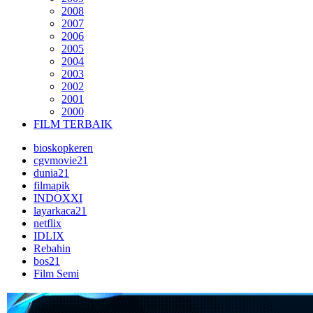
2008
2007
2006
2005
2004
2003
2002
2001
2000
FILM TERBAIK
bioskopkeren
cgvmovie21
dunia21
filmapik
INDOXXI
layarkaca21
netflix
IDLIX
Rebahin
bos21
Film Semi