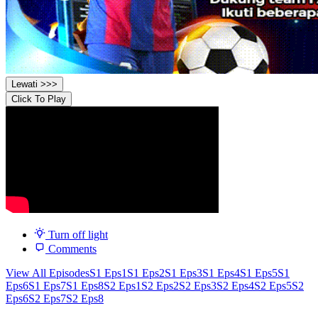
Lewati >>>
Click To Play
Turn off light
Comments
View All Episodes
S1 Eps1
S1 Eps2
S1 Eps3
S1 Eps4
S1 Eps5
S1
Eps6
S1 Eps7
S1 Eps8
S2 Eps1
S2 Eps2
S2 Eps3
S2 Eps4
S2 Eps5
S2
Eps6
S2 Eps7
S2 Eps8