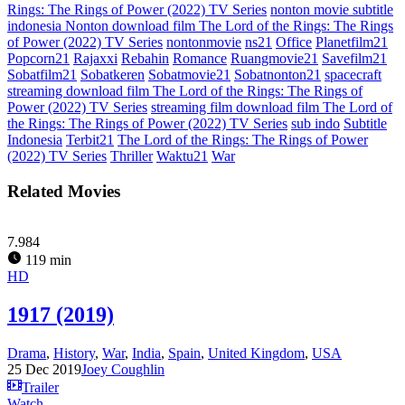
Rings: The Rings of Power (2022) TV Series
nonton movie subtitle
indonesia Nonton download film The Lord of the Rings: The Rings
of Power (2022) TV Series
nontonmovie
ns21
Office
Planetfilm21
Popcorn21
Rajaxxi
Rebahin
Romance
Ruangmovie21
Savefilm21
Sobatfilm21
Sobatkeren
Sobatmovie21
Sobatnonton21
spacecraft
streaming download film The Lord of the Rings: The Rings of
Power (2022) TV Series
streaming film download film The Lord of
the Rings: The Rings of Power (2022) TV Series
sub indo
Subtitle
Indonesia
Terbit21
The Lord of the Rings: The Rings of Power
(2022) TV Series
Thriller
Waktu21
War
Related Movies
7.984
119 min
HD
1917 (2019)
Drama
,
History
,
War
,
India
,
Spain
,
United Kingdom
,
USA
25 Dec 2019
Joey Coughlin
Trailer
Watch