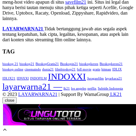
meng-host video apapun di situs
savefilm21
ini. Situs ini legal dan
hanya berisi tautan menuju situs pihak ketiga seperti Acefile, Google
Drive, Uptobox, Racaty, Openload, Zippyshare, Rapidvideo, dan
lainnya.
LAYARWARNA21
Tidak bertanggung jawab atas segala aspek
tentang kepatuhan, hak cipta, legalitas, kesopanan, atau aspek lain
dari konten situs streaming film online lainnya.
TAG
bioskop 21
bioskop21
BioskopGratis21
Bioskopin21
bioskopkeren
Bioskopkeren21
bioskop online
cinemaindo
dunia21
filmbioskop21
full movie
gratis
hitman
IDLIX
INDOXXI
IDLIX21
IDNXXI
INDOFILM
Juraganfilm
layarkaca21
layarwarna21 —
lk21
los angeles
netflix
Subtitle Indonesia
© 2023
LAYARWARNA21
| Support By WarnaGroup
LK21
close