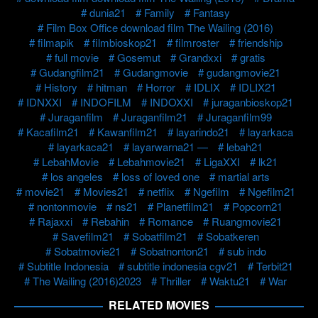
dunia21
Family
Fantasy
Film Box Office download film The Wailing (2016)
filmapik
filmbioskop21
filmroster
friendship
full movie
Gosemut
Grandxxi
gratis
Gudangfilm21
Gudangmovie
gudangmovie21
History
hitman
Horror
IDLIX
IDLIX21
IDNXXI
INDOFILM
INDOXXI
juraganbioskop21
Juraganfilm
Juraganfilm21
Juraganfilm99
Kacafilm21
Kawanfilm21
layarindo21
layarkaca
layarkaca21
layarwarna21 —
lebah21
LebahMovie
Lebahmovie21
LigaXXI
lk21
los angeles
loss of loved one
martial arts
movie21
Movies21
netflix
Ngefilm
Ngefilm21
nontonmovie
ns21
Planetfilm21
Popcorn21
Rajaxxi
Rebahin
Romance
Ruangmovie21
Savefilm21
Sobatfilm21
Sobatkeren
Sobatmovie21
Sobatnonton21
sub indo
Subtitle Indonesia
subtitle indonesia cgv21
Terbit21
The Wailing (2016)2023
Thriller
Waktu21
War
RELATED MOVIES