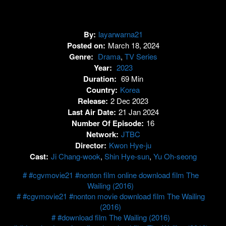
By:
layarwarna21
Posted on:
March 18, 2024
Genre:
Drama
,
TV Series
Year:
2023
Duration:
69 Min
Country:
Korea
Release:
2 Dec 2023
Last Air Date:
21 Jan 2024
Number Of Episode:
16
Network:
JTBC
Director:
Kwon Hye-ju
Cast:
Ji Chang-wook
,
Shin Hye-sun
,
Yu Oh-seong
#cgvmovie21 #nonton film online download film The
Wailing (2016)
#cgvmovie21 #nonton movie download film The Wailing
(2016)
#download film The Wailing (2016)