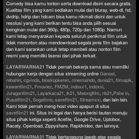
Comedy bisa kamu tonton serta download disini secara gratis.
Kualitas film yang kami sediakan mulai dari bluray, web-dl, hd,
dvdrip, hdrip dan hdcam bisa kamu nikmati disini dan untuk
resolusi yang kami berikan tentu bisa anda pilih sesuai
keinginan mulai dari 360p, 480p, 720p dan 1080p. Namun
kami tetap menyarakan kepada seluruh penikmat film untuk
tidak menonton atau mendownload segala jenis film bajakan
dan kami sarankan untuk tetap membeli atau nonton film
resmi yang memiliki lisensi dari pihak terkait.
LAYARWARNA21
Tidak pernah bekerja sama atau memiliki
hubungan kerja dengan situs streaming online
Ganool
,
rebahin
,
cgvindo
,
bioskopkeren
,
cinemaindo
,
dunia21
,
filmapik
,
kawanfilm21
,
Fmoviez
,
FMZM
,
indoxx1
,
indoxxi
,
Juraganfilm21
,
Layarkaca21
,
lk21
,
Melongfilm
,
nb21
,
Pahe in
,
Pusatfilm21
,
Sogafime
,
savefilm21
,
Streamxxi
, dan lain-lain.
Kami tidak pernah meng-host video apapun di situs
savefilm21
ini. Situs ini legal dan hanya berisi tautan menuju
situs pihak ketiga seperti Acefile, Google Drive, Uptobox,
Racaty, Openload, Zippyshare, Rapidvideo, dan lainnya.
LAYARWARNA21
Tidak bertanggung jawab atas segala