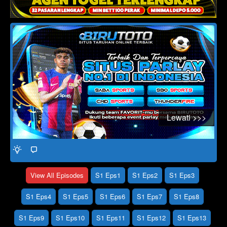
Click To Play
Lewati >>>
View All Episodes
S1 Eps1
S1 Eps2
S1 Eps3
S1 Eps4
S1 Eps5
S1 Eps6
S1 Eps7
S1 Eps8
S1 Eps9
S1 Eps10
S1 Eps11
S1 Eps12
S1 Eps13