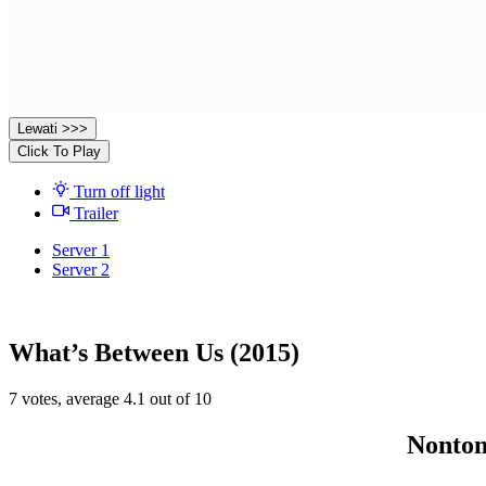
Lewati >>>
Click To Play
Turn off light
Trailer
Server 1
Server 2
What’s Between Us (2015)
7
votes, average
4.1
out of 10
Nonton