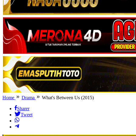
Home
Drama
What's Between Us (2015)
Sharer
Tweet