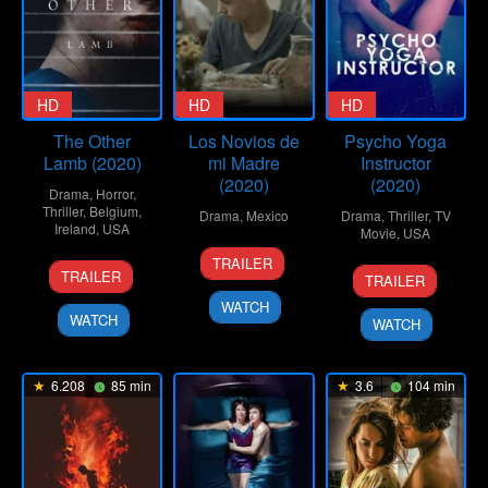
HD
HD
HD
The Other
Los Novios de
Psycho Yoga
Lamb (2020)
mi Madre
Instructor
(2020)
(2020)
Drama
,
Horror
,
Thriller
,
Belgium
,
Drama
,
Mexico
Drama
,
Thriller
,
TV
Ireland
,
USA
Movie
,
USA
29
Samuel
TRAILER
3
Małgorzata
6
Brian
May
Montes
TRAILER
TRAILER
Apr
Szumowska
Jun
Herzlinger
2020
de
WATCH
2020
2020
WATCH
Oca
WATCH
León
6.208
85 min
3.6
104 min