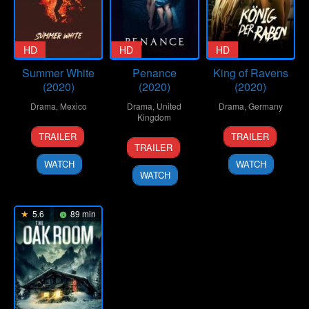
HD
HD
HD
Summer White
Penance
King of Ravens
(2020)
(2020)
(2020)
Drama
,
Mexico
Drama
,
United
Drama
,
Germany
Kingdom
30
Rodrigo
19
Piotr
TRAILER
TRAILER
Maurice
Oct
Ruiz
Aug
J.
TRAILER
Sweeney
2020
Patterson
2020
Lewandowsk
WATCH
WATCH
WATCH
5.6
89 min