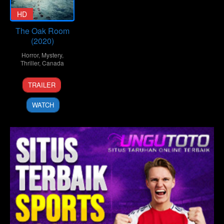
HD
The Oak Room
(2020)
Horror
,
Mystery
,
Thriller
,
Canada
27
Michèle
TRAILER
Nov
DesLauriers
2020
WATCH