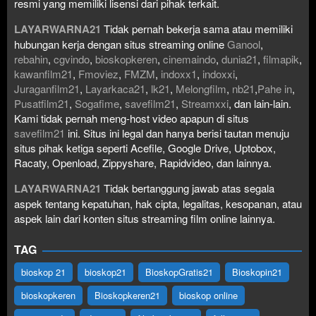
resmi yang memiliki lisensi dari pihak terkait.
LAYARWARNA21
Tidak pernah bekerja sama atau memiliki
hubungan kerja dengan situs streaming online
Ganool
,
rebahin
,
cgvindo
,
bioskopkeren
,
cinemaindo
,
dunia21
,
filmapik
,
kawanfilm21
,
Fmoviez
,
FMZM
,
indoxx1
,
indoxxi
,
Juraganfilm21
,
Layarkaca21
,
lk21
,
Melongfilm
,
nb21
,
Pahe in
,
Pusatfilm21
,
Sogafime
,
savefilm21
,
Streamxxi
, dan lain-lain.
Kami tidak pernah meng-host video apapun di situs
savefilm21
ini. Situs ini legal dan hanya berisi tautan menuju
situs pihak ketiga seperti Acefile, Google Drive, Uptobox,
Racaty, Openload, Zippyshare, Rapidvideo, dan lainnya.
LAYARWARNA21
Tidak bertanggung jawab atas segala
aspek tentang kepatuhan, hak cipta, legalitas, kesopanan, atau
aspek lain dari konten situs streaming film online lainnya.
TAG
bioskop 21
bioskop21
BioskopGratis21
Bioskopin21
bioskopkeren
Bioskopkeren21
bioskop online