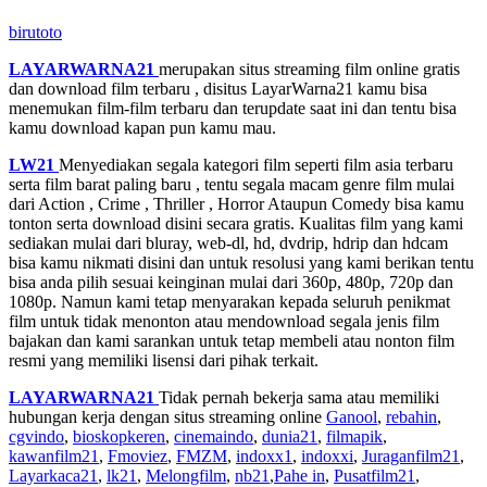
birutoto
LAYARWARNA21
merupakan situs streaming film online gratis
dan download film terbaru , disitus LayarWarna21 kamu bisa
menemukan film-film terbaru dan terupdate saat ini dan tentu bisa
kamu download kapan pun kamu mau.
LW21
Menyediakan segala kategori film seperti film asia terbaru
serta film barat paling baru , tentu segala macam genre film mulai
dari Action , Crime , Thriller , Horror Ataupun Comedy bisa kamu
tonton serta download disini secara gratis. Kualitas film yang kami
sediakan mulai dari bluray, web-dl, hd, dvdrip, hdrip dan hdcam
bisa kamu nikmati disini dan untuk resolusi yang kami berikan tentu
bisa anda pilih sesuai keinginan mulai dari 360p, 480p, 720p dan
1080p. Namun kami tetap menyarakan kepada seluruh penikmat
film untuk tidak menonton atau mendownload segala jenis film
bajakan dan kami sarankan untuk tetap membeli atau nonton film
resmi yang memiliki lisensi dari pihak terkait.
LAYARWARNA21
Tidak pernah bekerja sama atau memiliki
hubungan kerja dengan situs streaming online
Ganool
,
rebahin
,
cgvindo
,
bioskopkeren
,
cinemaindo
,
dunia21
,
filmapik
,
kawanfilm21
,
Fmoviez
,
FMZM
,
indoxx1
,
indoxxi
,
Juraganfilm21
,
Layarkaca21
,
lk21
,
Melongfilm
,
nb21
,
Pahe in
,
Pusatfilm21
,