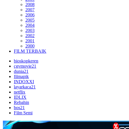
2008
2007
2006
2005
2004
2003
2002
2001
2000
FILM TERBAIK
bioskopkeren
cgvmovie21
dunia21
filmapik
INDOXXI
layarkaca21
netflix
IDLIX
Rebahin
bos21
Film Semi