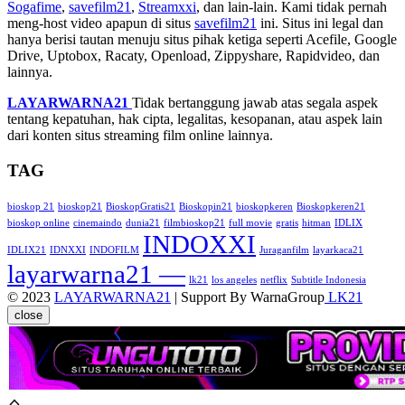
Sogafime
,
savefilm21
,
Streamxxi
, dan lain-lain. Kami tidak pernah
meng-host video apapun di situs
savefilm21
ini. Situs ini legal dan
hanya berisi tautan menuju situs pihak ketiga seperti Acefile, Google
Drive, Uptobox, Racaty, Openload, Zippyshare, Rapidvideo, dan
lainnya.
LAYARWARNA21
Tidak bertanggung jawab atas segala aspek
tentang kepatuhan, hak cipta, legalitas, kesopanan, atau aspek lain
dari konten situs streaming film online lainnya.
TAG
bioskop 21
bioskop21
BioskopGratis21
Bioskopin21
bioskopkeren
Bioskopkeren21
bioskop online
cinemaindo
dunia21
filmbioskop21
full movie
gratis
hitman
IDLIX
INDOXXI
IDLIX21
IDNXXI
INDOFILM
Juraganfilm
layarkaca21
layarwarna21 —
lk21
los angeles
netflix
Subtitle Indonesia
© 2023
LAYARWARNA21
| Support By WarnaGroup
LK21
close