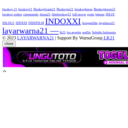
bioskop 21
bioskop21
BioskopGratis21
Bioskopin21
bioskopkeren
Bioskopkeren21
bioskop online
cinemaindo
dunia21
filmbioskop21
full movie
gratis
hitman
IDLIX
INDOXXI
IDLIX21
IDNXXI
INDOFILM
Juraganfilm
layarkaca21
layarwarna21 —
lk21
los angeles
netflix
Subtitle Indonesia
© 2023
LAYARWARNA21
| Support By WarnaGroup
LK21
close