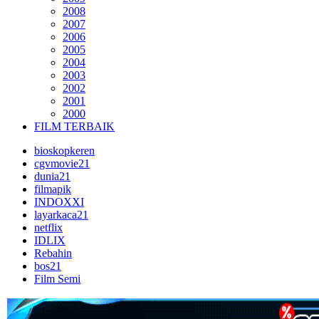
2008
2007
2006
2005
2004
2003
2002
2001
2000
FILM TERBAIK
bioskopkeren
cgvmovie21
dunia21
filmapik
INDOXXI
layarkaca21
netflix
IDLIX
Rebahin
bos21
Film Semi