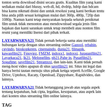
tonton serta download disini secara gratis. Kualitas film yang kami
sediakan mulai dari bluray, web-dl, hd, dvdrip, hdrip dan hdcam
bisa kamu nikmati disini dan untuk resolusi yang kami berikan tentu
bisa anda pilih sesuai keinginan mulai dari 360p, 480p, 720p dan
1080p. Namun kami tetap menyarakan kepada seluruh penikmat
film untuk tidak menonton atau mendownload segala jenis film
bajakan dan kami sarankan untuk tetap membeli atau nonton film
resmi yang memiliki lisensi dari pihak terkait.
LAYARWARNA21
Tidak pernah bekerja sama atau memiliki
hubungan kerja dengan situs streaming online
Ganool
,
rebahin
,
cgvindo
,
bioskopkeren
,
cinemaindo
,
dunia21
,
filmapik
,
kawanfilm21
,
Fmoviez
,
FMZM
,
indoxx1
,
indoxxi
,
Juraganfilm21
,
Layarkaca21
,
lk21
,
Melongfilm
,
nb21
,
Pahe in
,
Pusatfilm21
,
Sogafime
,
savefilm21
,
Streamxxi
, dan lain-lain. Kami tidak pernah
meng-host video apapun di situs
savefilm21
ini. Situs ini legal dan
hanya berisi tautan menuju situs pihak ketiga seperti Acefile, Google
Drive, Uptobox, Racaty, Openload, Zippyshare, Rapidvideo, dan
lainnya.
LAYARWARNA21
Tidak bertanggung jawab atas segala aspek
tentang kepatuhan, hak cipta, legalitas, kesopanan, atau aspek lain
dari konten situs streaming film online lainnya.
TAG