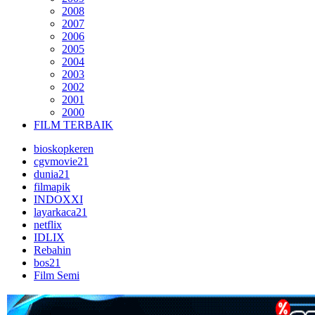
2008
2007
2006
2005
2004
2003
2002
2001
2000
FILM TERBAIK
bioskopkeren
cgvmovie21
dunia21
filmapik
INDOXXI
layarkaca21
netflix
IDLIX
Rebahin
bos21
Film Semi