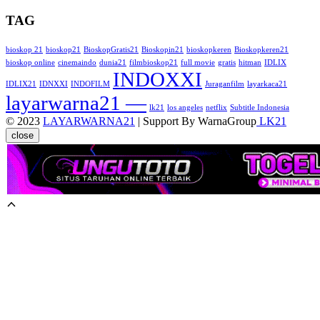
TAG
bioskop 21
bioskop21
BioskopGratis21
Bioskopin21
bioskopkeren
Bioskopkeren21
bioskop online
cinemaindo
dunia21
filmbioskop21
full movie
gratis
hitman
IDLIX
INDOXXI
IDLIX21
IDNXXI
INDOFILM
Juraganfilm
layarkaca21
layarwarna21 —
lk21
los angeles
netflix
Subtitle Indonesia
© 2023
LAYARWARNA21
| Support By WarnaGroup
LK21
close