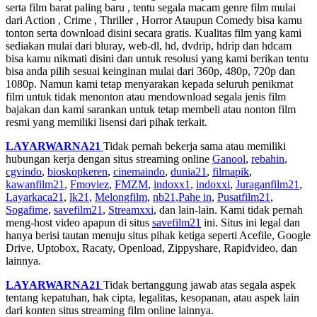
serta film barat paling baru , tentu segala macam genre film mulai
dari Action , Crime , Thriller , Horror Ataupun Comedy bisa kamu
tonton serta download disini secara gratis. Kualitas film yang kami
sediakan mulai dari bluray, web-dl, hd, dvdrip, hdrip dan hdcam
bisa kamu nikmati disini dan untuk resolusi yang kami berikan tentu
bisa anda pilih sesuai keinginan mulai dari 360p, 480p, 720p dan
1080p. Namun kami tetap menyarakan kepada seluruh penikmat
film untuk tidak menonton atau mendownload segala jenis film
bajakan dan kami sarankan untuk tetap membeli atau nonton film
resmi yang memiliki lisensi dari pihak terkait.
LAYARWARNA21
Tidak pernah bekerja sama atau memiliki
hubungan kerja dengan situs streaming online
Ganool
,
rebahin
,
cgvindo
,
bioskopkeren
,
cinemaindo
,
dunia21
,
filmapik
,
kawanfilm21
,
Fmoviez
,
FMZM
,
indoxx1
,
indoxxi
,
Juraganfilm21
,
Layarkaca21
,
lk21
,
Melongfilm
,
nb21
,
Pahe in
,
Pusatfilm21
,
Sogafime
,
savefilm21
,
Streamxxi
, dan lain-lain. Kami tidak pernah
meng-host video apapun di situs
savefilm21
ini. Situs ini legal dan
hanya berisi tautan menuju situs pihak ketiga seperti Acefile, Google
Drive, Uptobox, Racaty, Openload, Zippyshare, Rapidvideo, dan
lainnya.
LAYARWARNA21
Tidak bertanggung jawab atas segala aspek
tentang kepatuhan, hak cipta, legalitas, kesopanan, atau aspek lain
dari konten situs streaming film online lainnya.