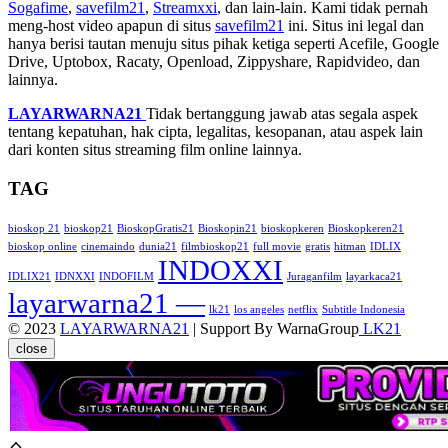
Sogafime
,
savefilm21
,
Streamxxi
, dan lain-lain. Kami tidak pernah
meng-host video apapun di situs
savefilm21
ini. Situs ini legal dan
hanya berisi tautan menuju situs pihak ketiga seperti Acefile, Google
Drive, Uptobox, Racaty, Openload, Zippyshare, Rapidvideo, dan
lainnya.
LAYARWARNA21
Tidak bertanggung jawab atas segala aspek
tentang kepatuhan, hak cipta, legalitas, kesopanan, atau aspek lain
dari konten situs streaming film online lainnya.
TAG
bioskop 21
bioskop21
BioskopGratis21
Bioskopin21
bioskopkeren
Bioskopkeren21
bioskop online
cinemaindo
dunia21
filmbioskop21
full movie
gratis
hitman
IDLIX
INDOXXI
IDLIX21
IDNXXI
INDOFILM
Juraganfilm
layarkaca21
layarwarna21 —
lk21
los angeles
netflix
Subtitle Indonesia
© 2023
LAYARWARNA21
| Support By WarnaGroup
LK21
close