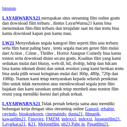
birutoto
LAYARWARNA21
merupakan situs streaming film online gratis
dan download film terbaru , disitus LayarWarna21 kamu bisa
menemukan film-film terbaru dan terupdate saat ini dan tentu bisa
kamu download kapan pun kamu mau.
LW21
Menyediakan segala kategori film seperti film asia terbaru
serta film barat paling baru , tentu segala macam genre film mulai
dari Action , Crime , Thriller , Horror Ataupun Comedy bisa kamu
tonton serta download disini secara gratis. Kualitas film yang kami
sediakan mulai dari bluray, web-dl, hd, dvdrip, hdrip dan hdcam
bisa kamu nikmati disini dan untuk resolusi yang kami berikan tentu
bisa anda pilih sesuai keinginan mulai dari 360p, 480p, 720p dan
1080p. Namun kami tetap menyarakan kepada seluruh penikmat
film untuk tidak menonton atau mendownload segala jenis film
bajakan dan kami sarankan untuk tetap membeli atau nonton film
resmi yang memiliki lisensi dari pihak terkait.
LAYARWARNA21
Tidak pernah bekerja sama atau memiliki
hubungan kerja dengan situs streaming online
Ganool
,
rebahin
,
cgvindo
,
bioskopkeren
,
cinemaindo
,
dunia21
,
filmapik
,
kawanfilm21
,
Fmoviez
,
FMZM
,
indoxx1
,
indoxxi
,
Juraganfilm21
,
Layarkaca21
,
lk21
,
Melongfilm
,
nb21
,
Pahe in
,
Pusatfilm21
,