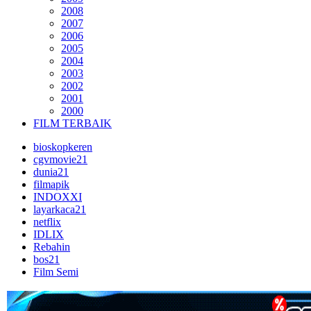
2008
2007
2006
2005
2004
2003
2002
2001
2000
FILM TERBAIK
bioskopkeren
cgvmovie21
dunia21
filmapik
INDOXXI
layarkaca21
netflix
IDLIX
Rebahin
bos21
Film Semi