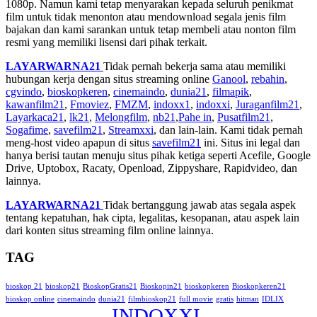
1080p. Namun kami tetap menyarakan kepada seluruh penikmat
film untuk tidak menonton atau mendownload segala jenis film
bajakan dan kami sarankan untuk tetap membeli atau nonton film
resmi yang memiliki lisensi dari pihak terkait.
LAYARWARNA21
Tidak pernah bekerja sama atau memiliki
hubungan kerja dengan situs streaming online
Ganool
,
rebahin
,
cgvindo
,
bioskopkeren
,
cinemaindo
,
dunia21
,
filmapik
,
kawanfilm21
,
Fmoviez
,
FMZM
,
indoxx1
,
indoxxi
,
Juraganfilm21
,
Layarkaca21
,
lk21
,
Melongfilm
,
nb21
,
Pahe in
,
Pusatfilm21
,
Sogafime
,
savefilm21
,
Streamxxi
, dan lain-lain. Kami tidak pernah
meng-host video apapun di situs
savefilm21
ini. Situs ini legal dan
hanya berisi tautan menuju situs pihak ketiga seperti Acefile, Google
Drive, Uptobox, Racaty, Openload, Zippyshare, Rapidvideo, dan
lainnya.
LAYARWARNA21
Tidak bertanggung jawab atas segala aspek
tentang kepatuhan, hak cipta, legalitas, kesopanan, atau aspek lain
dari konten situs streaming film online lainnya.
TAG
bioskop 21
bioskop21
BioskopGratis21
Bioskopin21
bioskopkeren
Bioskopkeren21
bioskop online
cinemaindo
dunia21
filmbioskop21
full movie
gratis
hitman
IDLIX
INDOXXI