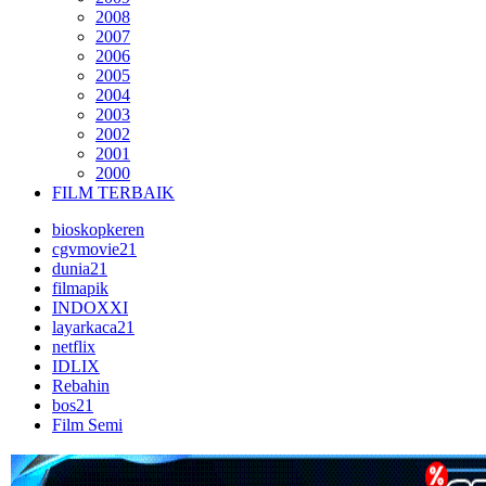
2008
2007
2006
2005
2004
2003
2002
2001
2000
FILM TERBAIK
bioskopkeren
cgvmovie21
dunia21
filmapik
INDOXXI
layarkaca21
netflix
IDLIX
Rebahin
bos21
Film Semi