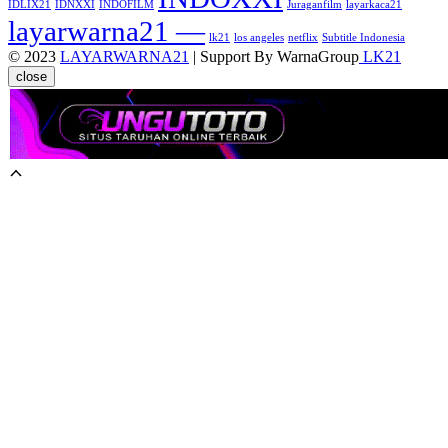
IDLIX21
IDNXXI
INDOFILM
Juraganfilm
layarkaca21
layarwarna21 —
lk21
los angeles
netflix
Subtitle Indonesia
© 2023
LAYARWARNA21
| Support By WarnaGroup
LK21
close