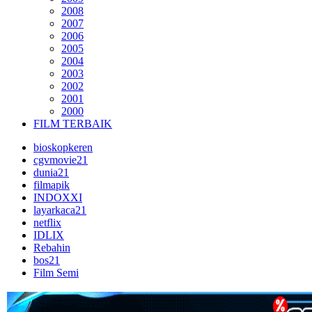
2008
2007
2006
2005
2004
2003
2002
2001
2000
FILM TERBAIK
bioskopkeren
cgvmovie21
dunia21
filmapik
INDOXXI
layarkaca21
netflix
IDLIX
Rebahin
bos21
Film Semi