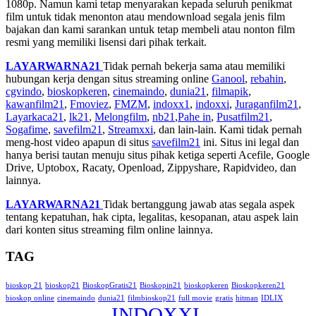
1080p. Namun kami tetap menyarakan kepada seluruh penikmat
film untuk tidak menonton atau mendownload segala jenis film
bajakan dan kami sarankan untuk tetap membeli atau nonton film
resmi yang memiliki lisensi dari pihak terkait.
LAYARWARNA21
Tidak pernah bekerja sama atau memiliki
hubungan kerja dengan situs streaming online
Ganool
,
rebahin
,
cgvindo
,
bioskopkeren
,
cinemaindo
,
dunia21
,
filmapik
,
kawanfilm21
,
Fmoviez
,
FMZM
,
indoxx1
,
indoxxi
,
Juraganfilm21
,
Layarkaca21
,
lk21
,
Melongfilm
,
nb21
,
Pahe in
,
Pusatfilm21
,
Sogafime
,
savefilm21
,
Streamxxi
, dan lain-lain. Kami tidak pernah
meng-host video apapun di situs
savefilm21
ini. Situs ini legal dan
hanya berisi tautan menuju situs pihak ketiga seperti Acefile, Google
Drive, Uptobox, Racaty, Openload, Zippyshare, Rapidvideo, dan
lainnya.
LAYARWARNA21
Tidak bertanggung jawab atas segala aspek
tentang kepatuhan, hak cipta, legalitas, kesopanan, atau aspek lain
dari konten situs streaming film online lainnya.
TAG
bioskop 21
bioskop21
BioskopGratis21
Bioskopin21
bioskopkeren
Bioskopkeren21
bioskop online
cinemaindo
dunia21
filmbioskop21
full movie
gratis
hitman
IDLIX
INDOXXI