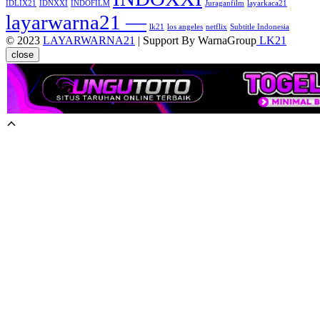
IDLIX21
IDNXXI
INDOFILM
Juraganfilm
layarkaca21
layarwarna21 —
lk21
los angeles
netflix
Subtitle Indonesia
© 2023
LAYARWARNA21
| Support By WarnaGroup
LK21
close