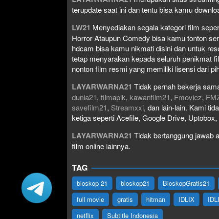
terupdate saat ini dan tentu bisa kamu down
LW21
Menyediakan segala kategori film seperti 
Horror Ataupun Comedy bisa kamu tonton serta 
hdcam bisa kamu nikmati disini dan untuk res
tetap menyarakan kepada seluruh penikmat fi
nonton film resmi yang memiliki lisensi dari pih
LAYARWARNA21
Tidak pernah bekerja sama
dunia21
,
filmapik
,
kawanfilm21
,
Fmoviez
,
FM
savefilm21
,
Streamxxi
, dan lain-lain. Kami t
ketiga seperti Acefile, Google Drive, Uptobox
LAYARWARNA21
Tidak bertanggung jawab at
film online lainnya.
TAG
bioskop 21
bioskop21
BioskopGratis21
full movie
gratis
hitman
IDLIX
IDL
netflix
Subtitle Indonesia