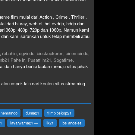
re film mulai dari Action , Crime , Thriller ,
 dari bluray, web-dl, hd, dvdrip, hdrip dan
i dari 360p, 480p, 720p dan 1080p. Namun kami
n dan kami sarankan untuk tetap membeli atau
,
rebahin
,
cgvindo
,
bioskopkeren
,
cinemaindo
,
nb21
,
Pahe in
,
Pusatfilm21
,
Sogafime
,
egal dan hanya berisi tautan menuju situs pihak
atau aspek lain dari konten situs streaming
inemaindo
dunia21
filmbioskop21
21
layarwarna21 —
lk21
los angeles