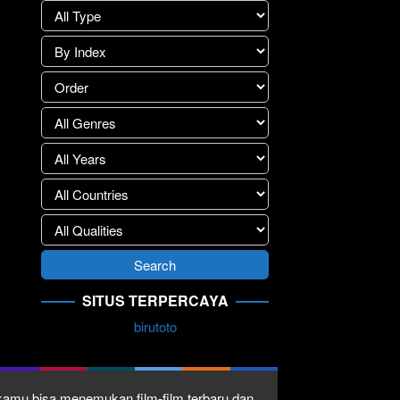
SITUS TERPERCAYA
birutoto
1 kamu bisa menemukan film-film terbaru dan