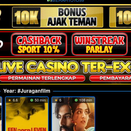
Year:
#Juraganfilm
6.6
50 min
6
108 min