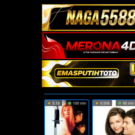
5.19
100 min
6.506
95 min