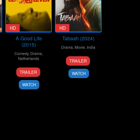
HD
HD
A Good Life
Tabaah (2024)
(2015)
Drama
,
Movie
,
India
Comedy
,
Drama
,
18
Parmish
Netherlands
TRAILER
Oct
Verma
27
Aaron
2024
TRAILER
WATCH
Sep
Rookus
2015
WATCH