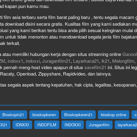
load kapan pun kamu mau.
film asia terbaru serta film barat paling baru , tentu segala macam gen
download disini secara gratis. Kualitas film yang kami sediakan mulai
olusi yang kami berikan tentu bisa anda pilih sesuai keinginan mula
lm untuk tidak menonton atau mendownload segala jenis film bajaka
ak terkait.
 atau memiliki hubungan kerja dengan situs streaming online
Ganool
ZM
,
indoxx1
,
indoxxi
,
Juraganfilm21
,
Layarkaca21
,
lk21
,
Melongfilm
,
idak pernah meng-host video apapun di situs
savefilm21
ini. Situs ini l
, Racaty, Openload, Zippyshare, Rapidvideo, dan lainnya.
as segala aspek tentang kepatuhan, hak cipta, legalitas, kesopanan, 
Bioskopin21
bioskopkeren
Bioskopkeren21
bioskop online
c
IX21
IDNXXI
INDOFILM
INDOXXI
Juraganfilm
layarkaca