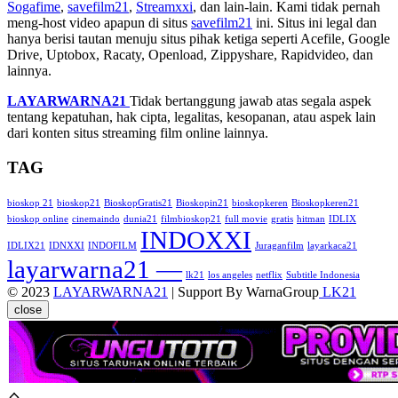
Sogafime
,
savefilm21
,
Streamxxi
, dan lain-lain. Kami tidak pernah
meng-host video apapun di situs
savefilm21
ini. Situs ini legal dan
hanya berisi tautan menuju situs pihak ketiga seperti Acefile, Google
Drive, Uptobox, Racaty, Openload, Zippyshare, Rapidvideo, dan
lainnya.
LAYARWARNA21
Tidak bertanggung jawab atas segala aspek
tentang kepatuhan, hak cipta, legalitas, kesopanan, atau aspek lain
dari konten situs streaming film online lainnya.
TAG
bioskop 21
bioskop21
BioskopGratis21
Bioskopin21
bioskopkeren
Bioskopkeren21
bioskop online
cinemaindo
dunia21
filmbioskop21
full movie
gratis
hitman
IDLIX
INDOXXI
IDLIX21
IDNXXI
INDOFILM
Juraganfilm
layarkaca21
layarwarna21 —
lk21
los angeles
netflix
Subtitle Indonesia
© 2023
LAYARWARNA21
| Support By WarnaGroup
LK21
close