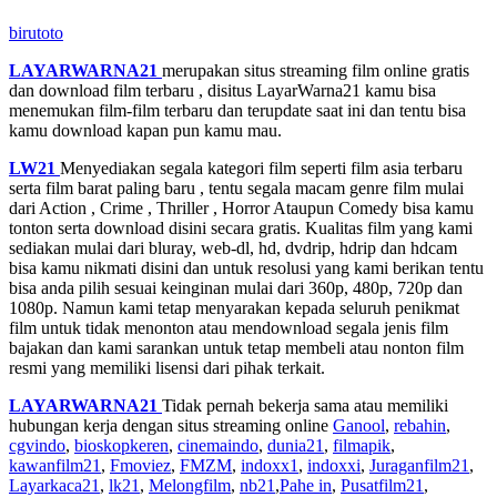
birutoto
LAYARWARNA21
merupakan situs streaming film online gratis
dan download film terbaru , disitus LayarWarna21 kamu bisa
menemukan film-film terbaru dan terupdate saat ini dan tentu bisa
kamu download kapan pun kamu mau.
LW21
Menyediakan segala kategori film seperti film asia terbaru
serta film barat paling baru , tentu segala macam genre film mulai
dari Action , Crime , Thriller , Horror Ataupun Comedy bisa kamu
tonton serta download disini secara gratis. Kualitas film yang kami
sediakan mulai dari bluray, web-dl, hd, dvdrip, hdrip dan hdcam
bisa kamu nikmati disini dan untuk resolusi yang kami berikan tentu
bisa anda pilih sesuai keinginan mulai dari 360p, 480p, 720p dan
1080p. Namun kami tetap menyarakan kepada seluruh penikmat
film untuk tidak menonton atau mendownload segala jenis film
bajakan dan kami sarankan untuk tetap membeli atau nonton film
resmi yang memiliki lisensi dari pihak terkait.
LAYARWARNA21
Tidak pernah bekerja sama atau memiliki
hubungan kerja dengan situs streaming online
Ganool
,
rebahin
,
cgvindo
,
bioskopkeren
,
cinemaindo
,
dunia21
,
filmapik
,
kawanfilm21
,
Fmoviez
,
FMZM
,
indoxx1
,
indoxxi
,
Juraganfilm21
,
Layarkaca21
,
lk21
,
Melongfilm
,
nb21
,
Pahe in
,
Pusatfilm21
,