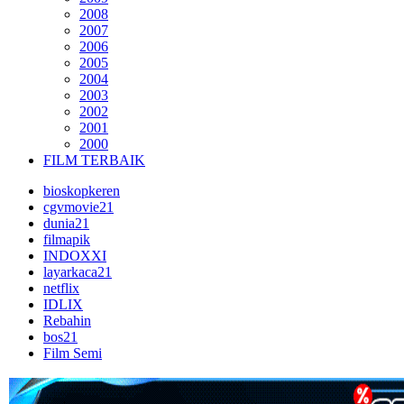
2008
2007
2006
2005
2004
2003
2002
2001
2000
FILM TERBAIK
bioskopkeren
cgvmovie21
dunia21
filmapik
INDOXXI
layarkaca21
netflix
IDLIX
Rebahin
bos21
Film Semi