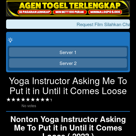
Request Film Silahkan Chat K
Server 1
Server 2
Yoga Instructor Asking Me To
Put it in Until it Comes Loose
Click To Play
Lewati >>>
No votes
Nonton Yoga Instructor Asking
Me To Put it in Until it Comes
Loose ( 2023 )