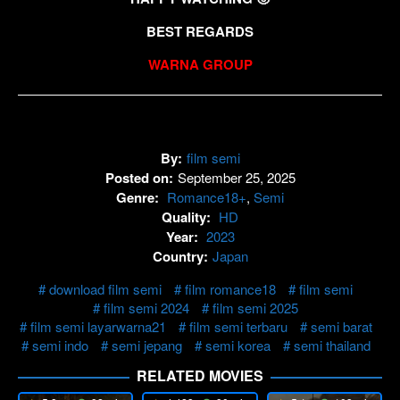
BEST REGARDS
WARNA GROUP
By:
film semi
Posted on:
September 25, 2025
Genre:
Romance18+
,
Semi
Quality:
HD
Year:
2023
Country:
Japan
download film semi
film romance18
film semi
film semi 2024
film semi 2025
film semi layarwarna21
film semi terbaru
semi barat
semi indo
semi jepang
semi korea
semi thailand
RELATED MOVIES