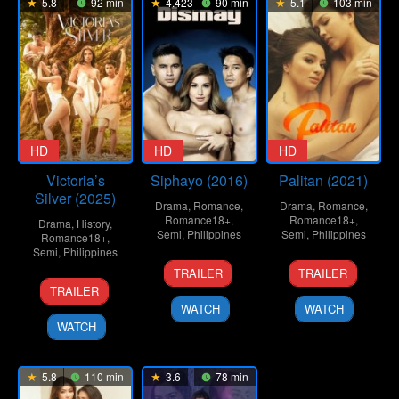
5.8
92 min
4.423
90 min
5.1
103 min
HD
HD
HD
Victoria’s
Siphayo (2016)
Palitan (2021)
Silver (2025)
Drama
,
Romance
,
Drama
,
Romance
,
Romance18+
,
Romance18+
,
Drama
,
History
,
Semi
,
Philippines
Semi
,
Philippines
Romance18+
,
Semi
,
Philippines
3
Joel
10
Brillante
TRAILER
TRAILER
15
Mac
Oct
Lamangan
Dec
MA
TRAILER
Aug
Alejandre
2016
2021
Mendoza
WATCH
WATCH
2025
WATCH
5.8
110 min
3.6
78 min