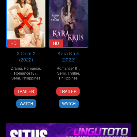
HD
HD
X-Deal 2
Kara Krus
(2022)
(2022)
Drama
,
Romance
,
Romance18+
,
Romance18+
,
Semi
,
Thriller
,
Semi
,
Philippines
Philippines
25
Lawrence
4
G.B.
TRAILER
TRAILER
Mar
Fajardo
Nov
Sampedro
2022
2022
WATCH
WATCH