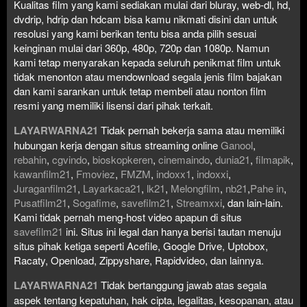
Kualitas film yang kami sediakan mulai dari bluray, web-dl, hd,
dvdrip, hdrip dan hdcam bisa kamu nikmati disini dan untuk
resolusi yang kami berikan tentu bisa anda pilih sesuai
keinginan mulai dari 360p, 480p, 720p dan 1080p. Namun
kami tetap menyarakan kepada seluruh penikmat film untuk
tidak menonton atau mendownload segala jenis film bajakan
dan kami sarankan untuk tetap membeli atau nonton film
resmi yang memiliki lisensi dari pihak terkait.
LAYARWARNA21
Tidak pernah bekerja sama atau memiliki
hubungan kerja dengan situs streaming online
Ganool
,
rebahin
,
cgvindo
,
bioskopkeren
,
cinemaindo
,
dunia21
,
filmapik
,
kawanfilm21
,
Fmoviez
,
FMZM
,
indoxx1
,
indoxxi
,
Juraganfilm21
,
Layarkaca21
,
lk21
,
Melongfilm
,
nb21
,
Pahe in
,
Pusatfilm21
,
Sogafime
,
savefilm21
,
Streamxxi
, dan lain-lain.
Kami tidak pernah meng-host video apapun di situs
savefilm21
ini. Situs ini legal dan hanya berisi tautan menuju
situs pihak ketiga seperti Acefile, Google Drive, Uptobox,
Racaty, Openload, Zippyshare, Rapidvideo, dan lainnya.
LAYARWARNA21
Tidak bertanggung jawab atas segala
aspek tentang kepatuhan, hak cipta, legalitas, kesopanan, atau