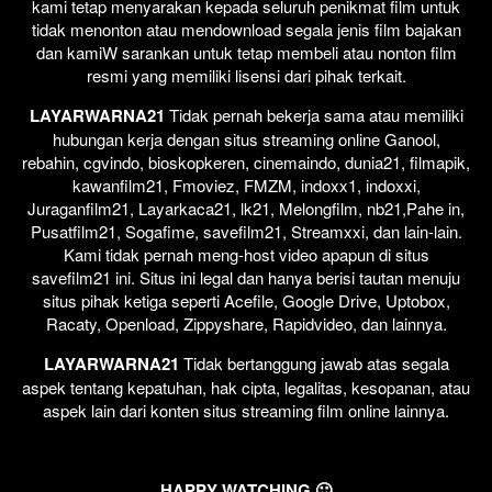
kami tetap menyarakan kepada seluruh penikmat film untuk
tidak menonton atau mendownload segala jenis film bajakan
dan kamiW sarankan untuk tetap membeli atau nonton film
resmi yang memiliki lisensi dari pihak terkait.
LAYARWARNA21
Tidak pernah bekerja sama atau memiliki
hubungan kerja dengan situs streaming online Ganool,
rebahin, cgvindo, bioskopkeren, cinemaindo, dunia21, filmapik,
kawanfilm21, Fmoviez, FMZM, indoxx1, indoxxi,
Juraganfilm21, Layarkaca21, lk21, Melongfilm, nb21,Pahe in,
Pusatfilm21, Sogafime, savefilm21, Streamxxi, dan lain-lain.
Kami tidak pernah meng-host video apapun di situs
savefilm21 ini. Situs ini legal dan hanya berisi tautan menuju
situs pihak ketiga seperti Acefile, Google Drive, Uptobox,
Racaty, Openload, Zippyshare, Rapidvideo, dan lainnya.
LAYARWARNA21
Tidak bertanggung jawab atas segala
aspek tentang kepatuhan, hak cipta, legalitas, kesopanan, atau
aspek lain dari konten situs streaming film online lainnya.
HAPPY WATCHING 🙂